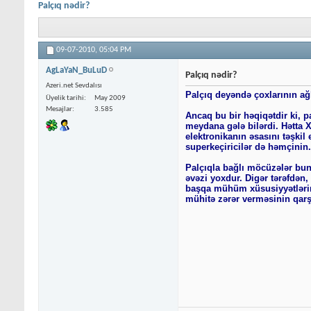
Palçıq nədir?
09-07-2010,
05:04 PM
AgLaYaN_BuLuD
Palçıq nədir?
Azeri.net Sevdalısı
Palçıq deyəndə çoxlarının ağlı
Üyelik tarihi
May 2009
Mesajlar
3.585
Ancaq bu bir həqiqətdir ki, p
meydana gələ bilərdi. Hətta 
elektronikanın əsasını təşkil
superkeçiricilər də həmçinin.
Palçıqla bağlı möcüzələr bun
əvəzi yoxdur. Digər tərəfdən,
başqa mühüm xüsusiyyətlərində
mühitə zərər verməsinin qarşı