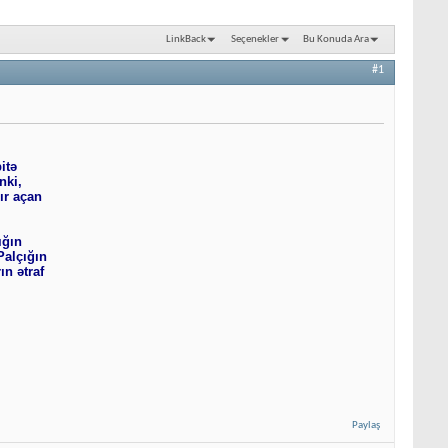
LinkBack
Seçenekler
Bu Konuda Ara
#1
itə
nki,
ır açan
ığın
Palçığın
ın ətraf
Paylaş