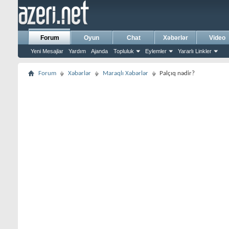
Forum
Oyun
Chat
Xəbərlər
Video
Yeni Mesajlar
Yardım
Ajanda
Topluluk
Eylemler
Yararlı Linkler
Forum
Xəbərlər
Maraqlı Xəbərlər
Palçıq nədir?