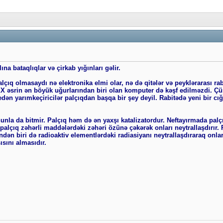
na bataqlıqlar və çirkab yığınları gəlir.
alçıq olmasaydı nə elektronika elmi olar, nə də qitələr və peyklərarası rab
XX əsrin ən böyük uğurlarından biri olan komputer də kəşf edilməzdi. Çü
 edən yarımkeçiricilər palçıqdan başqa bir şey deyil. Rabitədə yeni bir cığ
unla da bitmir. Palçıq həm də ən yaxşı katalizatordur. Neftayırmada palç
 palçıq zəhərli maddələrdəki zəhəri özünə çəkərək onları neytrallaşdırır. 
n biri də radioaktiv elementlərdəki radiasiyanı neytrallaşdıraraq onlar
sını almasıdır.