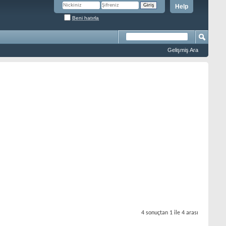
Help
Beni hatırla
Gelişmiş Ara
4 sonuçtan 1 ile 4 arası