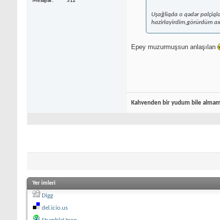
Mesajlar
512
Uşağliqda o qədər palçiql
hazirlayirdim,görürdüm ax
Epey muzurmuşsun anlaşılan
Kahvenden bir yudum bile almamı
Yer imleri
Digg
del.icio.us