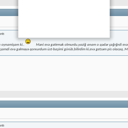
ıntı
a oynamişam ki..
Məni evə gətirmək olmurdu,yaziğ anam o qədər çağrğrdi evə
şamdi evə gəlməyə qorxurdum üst-başimi görüb,bilirdim ki,evə getsəm pis olacaq..M
ıntı