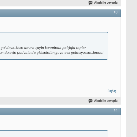
Alıntı ile cevapla
#3
 gəl deyə..Mən amma çayin kənarinda palçiqla toplar
ən də evin podvalinda gizlənirdim,guya evə getməyəcəm..looool
Paylaş
Alıntı ile cevapla
#4