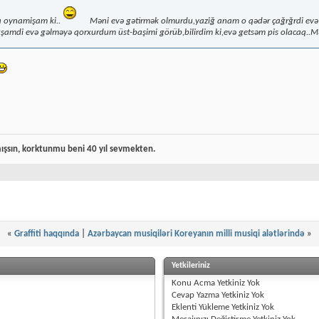
a oynamişam ki..
Məni evə gətirmək olmurdu,yaziğ anam o qədər çağrğrdi evə
şamdi evə gəlməyə qorxurdum üst-başimi görüb,bilirdim ki,evə getsəm pis olacaq..M
şsın, korktunmu beni 40 yıl sevmekten.
«
Graffiti haqqında
|
Azərbaycan musiqiləri Koreyanın milli musiqi alətlərində
»
Yetkileriniz
Konu Acma Yetkiniz
Yok
Cevap Yazma Yetkiniz
Yok
Eklenti Yükleme Yetkiniz
Yok