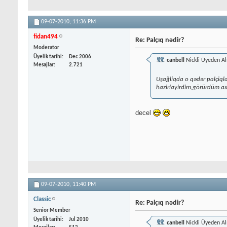
09-07-2010,
11:36 PM
fidan494
Re: Palçıq nədir?
Moderator
Üyelik tarihi
Dec 2006
canbell
Nickli Üyeden Al
Mesajlar
2.721
Uşağliqda o qədər palçiql
hazirlayirdim,görürdüm ax
decel
09-07-2010,
11:40 PM
Classic
Re: Palçıq nədir?
Senior Member
Üyelik tarihi
Jul 2010
canbell
Nickli Üyeden Al