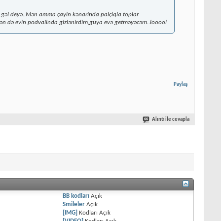
 gəl deyə..Mən amma çayin kənarinda palçiqla toplar
ən də evin podvalinda gizlənirdim,guya evə getməyəcəm..looool
Paylaş
Alıntı ile cevapla
BB kodları
Açık
Smileler
Açık
[IMG]
Kodları
Açık