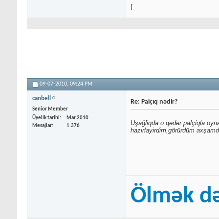
[
09-07-2010,
09:24 PM
canbell
Re: Palçıq nədir?
Senior Member
Üyelik tarihi
Mar 2010
Uşağliqda o qədər palçiqla oy
Mesajlar
1.376
hazirlayirdim,görürdüm axşamd
Ölmək də