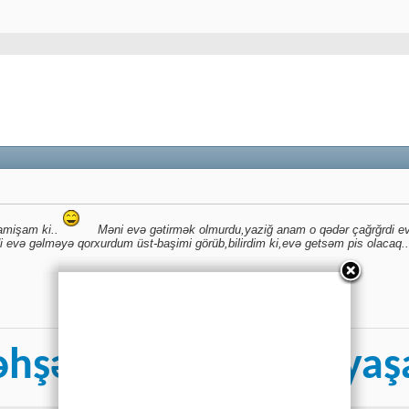
namişam ki..
Məni evə gətirmək olmurdu,yaziğ anam o qədər çağrğrdi ev
i evə gəlməyə qorxurdum üst-başimi görüb,bilirdim ki,evə getsəm pis olacaq.
hşət deyil, dəhşət ya