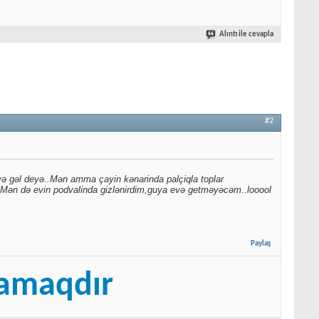
Alıntı ile cevapla
#2
ə gəl deyə..Mən amma çayin kənarinda palçiqla toplar
.Mən də evin podvalinda gizlənirdim,guya evə getməyəcəm..looool
Paylaş
şamaqdır