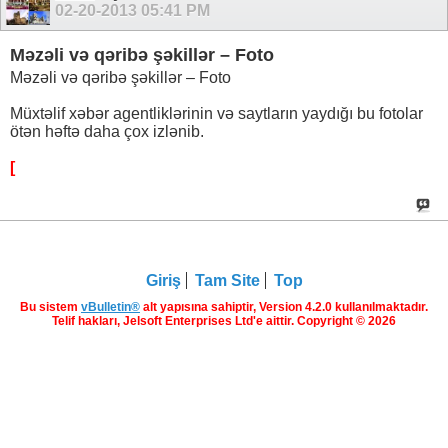
02-20-2013
05:41 PM
Məzəli və qəribə şəkillər – Foto
Məzəli və qəribə şəkillər – Foto
Müxtəlif xəbər agentliklərinin və saytların yaydığı bu fotolar
ötən həftə daha çox izlənib.
[
Giriş
Tam Site
Top
Bu sistem
vBulletin®
alt yapısına sahiptir, Version 4.2.0 kullanılmaktadır.
Telif hakları, Jelsoft Enterprises Ltd'e aittir. Copyright © 2026