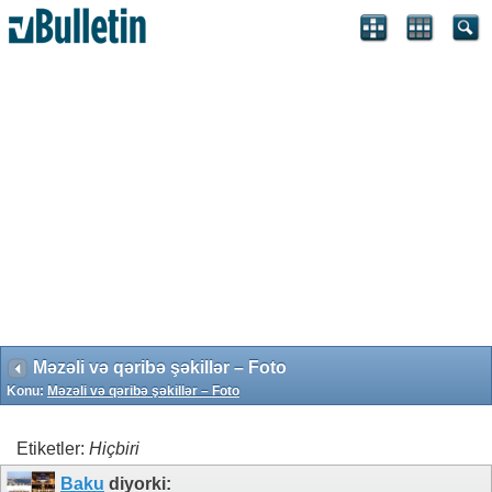
Search Engine Optimization by vBSEO 3.6.1 ©2011, Crawlability,
Inc.
Məzəli və qəribə şəkillər – Foto
Konu:
Məzəli və qəribə şəkillər – Foto
Etiketler:
Hiçbiri
Baku
diyorki: