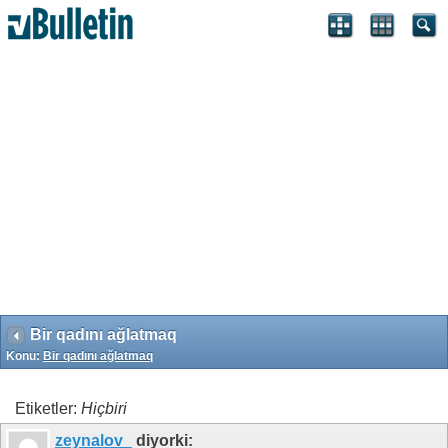
Search Engine Optimization by vBSEO 3.6.1 ©2011, Crawlability,
Inc.
Bir qadını ağlatmaq
Konu:
Bir qadını ağlatmaq
Etiketler:
Hiçbiri
zeynalov_
diyorki: