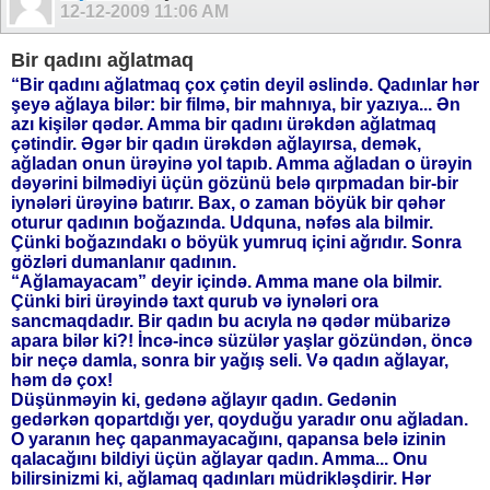
12-12-2009
11:06 AM
Bir qadını ağlatmaq
“Bir qadını ağlatmaq çox çətin deyil əslində. Qadınlar hər
şeyə ağlaya bilər: bir filmə, bir mahnıya, bir yazıya... Ən
azı kişilər qədər. Amma bir qadını ürəkdən ağlatmaq
çətindir. Əgər bir qadın ürəkdən ağlayırsa, demək,
ağladan onun ürəyinə yol tapıb. Amma ağladan o ürəyin
dəyərini bilmədiyi üçün gözünü belə qırpmadan bir-bir
iynələri ürəyinə batırır. Bax, o zaman böyük bir qəhər
oturur qadının boğazında. Udquna, nəfəs ala bilmir.
Çünki boğazındakı o böyük yumruq içini ağrıdır. Sonra
gözləri dumanlanır qadının.
“Ağlamayacam” deyir içində. Amma mane ola bilmir.
Çünki biri ürəyində taxt qurub və iynələri ora
sancmaqdadır. Bir qadın bu acıyla nə qədər mübarizə
apara bilər ki?! İncə-incə süzülər yaşlar gözündən, öncə
bir neçə damla, sonra bir yağış seli. Və qadın ağlayar,
həm də çox!
Düşünməyin ki, gedənə ağlayır qadın. Gedənin
gedərkən qopartdığı yer, qoyduğu yaradır onu ağladan.
O yaranın heç qapanmayacağını, qapansa belə izinin
qalacağını bildiyi üçün ağlayar qadın. Amma... Onu
bilirsinizmi ki, ağlamaq qadınları müdrikləşdirir. Hər