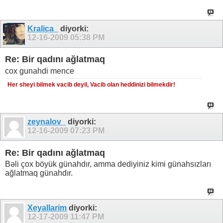
Kralica_
diyorki:
12-16-2009
05:38 PM
Re: Bir qadını ağlatmaq
cox gunahdi mence
Her sheyi bilmek vacib deyil, Vacib olan heddinizi bilmekdir!
zeynalov_
diyorki:
12-16-2009
07:23 PM
Re: Bir qadını ağlatmaq
Bəli çox böyük günahdır, amma dediyiniz kimi günahsızları
ağlatmaq günahdır.
Xeyallarim
diyorki:
12-17-2009
11:47 PM