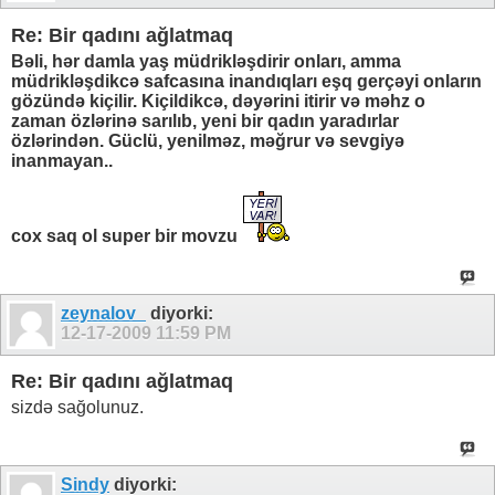
Re: Bir qadını ağlatmaq
Bəli, hər damla yaş müdrikləşdirir onları, amma
müdrikləşdikcə safcasına inandıqları eşq gerçəyi onların
gözündə kiçilir. Kiçildikcə, dəyərini itirir və məhz o
zaman özlərinə sarılıb, yeni bir qadın yaradırlar
özlərindən. Güclü, yenilməz, məğrur və sevgiyə
inanmayan..
cox saq ol super bir movzu
zeynalov_
diyorki:
12-17-2009
11:59 PM
Re: Bir qadını ağlatmaq
sizdə sağolunuz.
Sindy
diyorki: