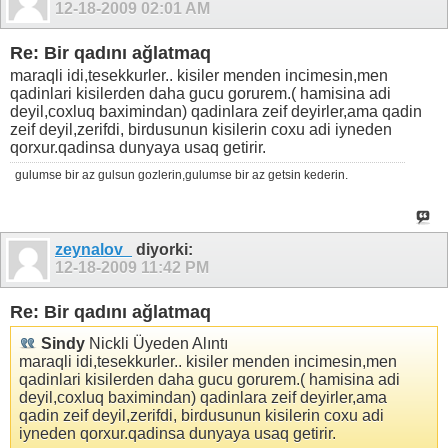
12-18-2009
02:01 AM
Re: Bir qadını ağlatmaq
maraqli idi,tesekkurler.. kisiler menden incimesin,men
qadinlari kisilerden daha gucu gorurem.( hamisina adi
deyil,coxluq baximindan) qadinlara zeif deyirler,ama qadin
zeif deyil,zerifdi, birdusunun kisilerin coxu adi iyneden
qorxur.qadinsa dunyaya usaq getirir.
gulumse bir az gulsun gozlerin,gulumse bir az getsin kederin.
zeynalov_
diyorki:
12-18-2009
11:42 PM
Re: Bir qadını ağlatmaq
Sindy
Nickli Üyeden Alıntı
maraqli idi,tesekkurler.. kisiler menden incimesin,men
qadinlari kisilerden daha gucu gorurem.( hamisina adi
deyil,coxluq baximindan) qadinlara zeif deyirler,ama
qadin zeif deyil,zerifdi, birdusunun kisilerin coxu adi
iyneden qorxur.qadinsa dunyaya usaq getirir.