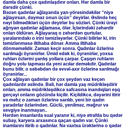
damla daha çox qadınlaşdırır onları. Hər damla bir
dərsdir çünki.
Bəzən qadınlar ağlayanda yan-yörəsindəkilər “niyə
ağlayırsan, dəyməz onun üçün” deyirlər. Əslində heç
nəyi bilmədikləri üçün deyirlər bu sözləri. Çünki ürəyi
ağrıyan qadınlar ağlamasa, ölər. İçlərindəki zəhərdir
onları öldürən. Ağlayaraq o zəhərdən qurtular,
yaralarındakı o irini təmizləyərlər. Çünki bilirlər ki, irin
təmizlənməsə iltihaba dönər. Amma iltihaba
dönməməlidir. Zaman keçir sonra. Qadınlar özlərinə
sarılmağı öyrənirlər. Ümid edək ki, öyrənirlər, yoxsa
ruhları özlərini yanlış yollara çarpar. Çaşqın ruhların
doğru yolu tapması da yeni acılar deməkdir. Qadınlar
bunu bilir, o səbəbdən də əvvəl-axır özlərinə sarılmağı
öyrənirlər...
Çox ağlayan qadınlar bir çox şeydən vaz keçən
qadınlardır əslində. Bəli, hər damla yaş müdrikləşdirir
onları, amma müdrikləşdikcə safcasına inandıqları eşq
gerçəyi onların gözündə kiçilir. Kiçildikcə, dəyərini itirir
və məhz o zaman özlərinə sarılıb, yeni bir qadın
yaradırlar özlərindən. Güclü, yenilməz, məğrur və
sevgiyə inanmayan..
Hərdən insanlarda sual yaranır ki, niyə ətrafda bu qədər
subay, karyera arxasınca qaçan qadın var. Çünki
inamlarını itirib o qadınlar. Nə vaxtsa ürəklərinə o qədər