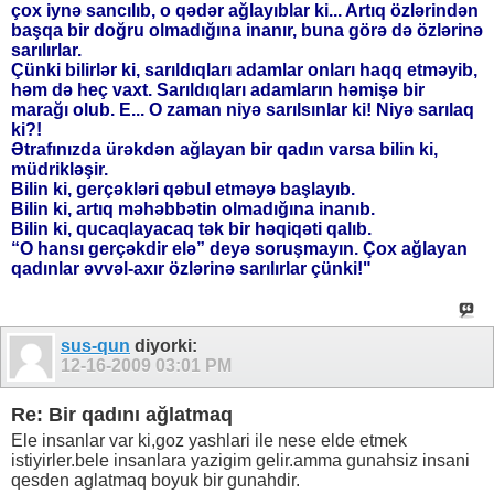
çox iynə sancılıb, o qədər ağlayıblar ki... Artıq özlərindən
başqa bir doğru olmadığına inanır, buna görə də özlərinə
sarılırlar.
Çünki bilirlər ki, sarıldıqları adamlar onları haqq etməyib,
həm də heç vaxt. Sarıldıqları adamların həmişə bir
marağı olub. E... O zaman niyə sarılsınlar ki! Niyə sarılaq
ki?!
Ətrafınızda ürəkdən ağlayan bir qadın varsa bilin ki,
müdrikləşir.
Bilin ki, gerçəkləri qəbul etməyə başlayıb.
Bilin ki, artıq məhəbbətin olmadığına inanıb.
Bilin ki, qucaqlayacaq tək bir həqiqəti qalıb.
“O hansı gerçəkdir elə” deyə soruşmayın. Çox ağlayan
qadınlar əvvəl-axır özlərinə sarılırlar çünki!"
sus-qun
diyorki:
12-16-2009
03:01 PM
Re: Bir qadını ağlatmaq
Ele insanlar var ki,goz yashlari ile nese elde etmek
istiyirler.bele insanlara yazigim gelir.amma gunahsiz insani
qesden aglatmaq boyuk bir gunahdir.