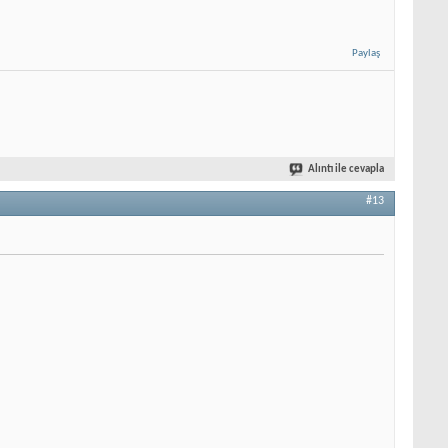
Paylaş
Alıntı ile cevapla
#13