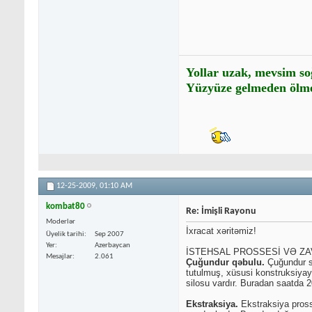
Yollar uzak, mevsim so
Yüzyüze gelmeden ölme
12-25-2009,
01:10 AM
kombat80
Re: İmişli Rayonu
Moderlər
İxracat xəritəmiz!
Üyelik tarihi
Sep 2007
Yer
Azerbaycan
İSTEHSAL PROSSESİ VƏ Z
Mesajlar
2.061
Çuğundur qəbulu.
Çuğundur si
tutulmuş, xüsusi konstruksiyaya
silosu vardır. Buradan saatda
Ekstraksiya.
Ekstraksiya prosse