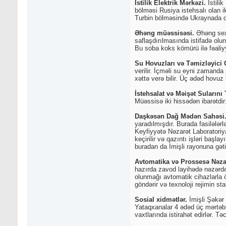
İstilik Elektrik Mərkəzi.
İstilik
bölməsi Rusiya istehsalı olan i
Turbin bölməsində Ukraynada 
Əhəng müəssisəsi.
Əhəng sexi
saflaşdırılmasında istifadə ol
Bu soba koks kömürü ilə fəaliyy
Su Hovuzları və Təmizləyici 
verilir. İçməli su eyni zamand
xəttə verə bilir. Üç ədəd hovuz
İstehsalat və Məişət Suların
Müəssisə iki hissədən ibarətdir
Daşkəsən Dağ Mədən Sahəsi
yaradılmışdır. Burada fasilələr
Keyfiyyətə Nəzarət Laboratoriy
keçirilir və qazıntı işləri başl
buradan da İmişli rayonuna gətiri
Avtomatika və Prossesə Nəza
hazırda zavod layihədə nəzərdə
olunmağı avtomatik cihazlarla öl
göndərir və texnoloji rejimin s
Sosial xidmətlər.
İmişli Şəkər 
Yataqxanalar 4 ədəd üç mərtəbəl
vaxtlarında istirahət edirlər. Tə