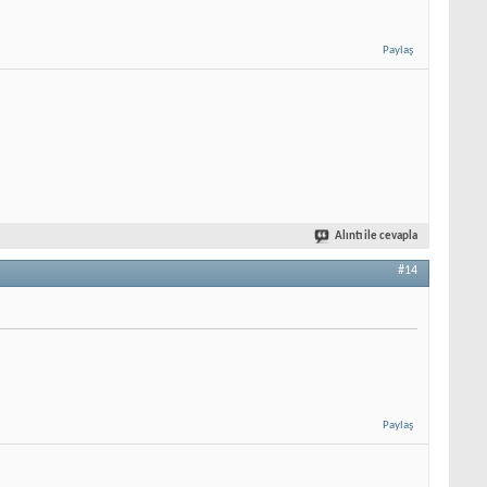
Paylaş
Alıntı ile cevapla
#14
Paylaş