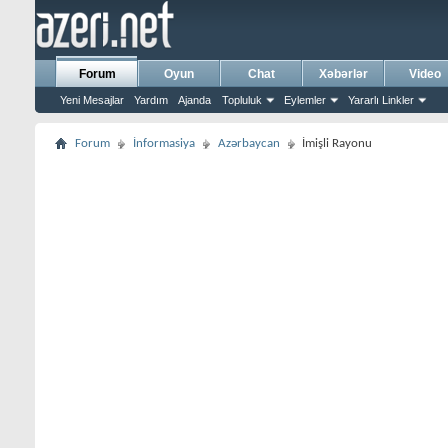
Forum
Oyun
Chat
Xəbərlər
Video
Yeni Mesajlar
Yardım
Ajanda
Topluluk
Eylemler
Yararlı Linkler
Forum
İnformasiya
Azərbaycan
İmişli Rayonu