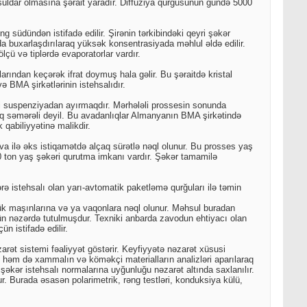
suldar olmasına şərait yaradır. Diffuziya qurğusunun gündə 5000
 südündən istifadə edilir. Şirənin tərkibindəki qeyri şəkər
a buxarlaşdırılaraq yüksək konsentrasiyada məhlul əldə edilir.
lçü və tiplərdə evaporatorlar vardır.
rından keçərək ifrat doymuş hala gəlir. Bu şəraitdə kristal
BMA şirkətlərinin istehsalıdır.
kəri suspenziyadan ayırmaqdır. Mərhələli prossesin sonunda
aq səmərəli deyil. Bu avadanlıqlar Almanyanın BMA şirkətində
 qabiliyyətinə malikdir.
ava ilə əks istiqamətdə alçaq sürətlə nəql olunur. Bu prosses yaş
0 ton yaş şəkəri qurutma imkanı vardır. Şəkər tamamilə
ərə istehsalı olan yarı-avtomatik paketləmə qurğuları ilə təmin
ük maşınlarına və ya vaqonlara nəql olunur. Məhsul buradan
çün nəzərdə tutulmuşdur. Texniki anbarda zavodun ehtiyacı olan
n istifadə edilir.
rət sistemi fəaliyyət göstərir. Keyfiyyətə nəzarət xüsusi
, həm də xammalın və köməkçi materialların analizləri aparılaraq
şəkər istehsalı normalarına uyğunluğu nəzarət altında saxlanılır.
r. Burada əsasən polarimetrik, rəng testləri, konduksiya külü,