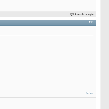
Alıntı ile cevapla
#15
Paylaş