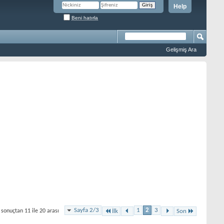
Help
Beni hatırla
Gelişmiş Ara
Sayfa 2/3
1
2
3
 sonuçtan 11 ile 20 arası
İlk
Son