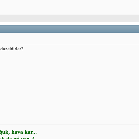
 duzeldirler?
ğuk, hava kar...
k de mi var..?