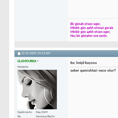
Bir günah etsən əgər,
Minbir gün aahh etmən gərək.
Minbir gün aahh etsən əgər,
Heç bir günahın yox sənin.
12-25-2009,
01:13 AM
GLAMOURKA
Re: İmişli Rayonu
Moderlər
seker qamishlari nece olur?
Üyelik tarihi
May 2009
Yer
Germany/Berlin