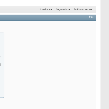
LinkBack
Seçenekler
Bu Konuda Ara
#11
a
i