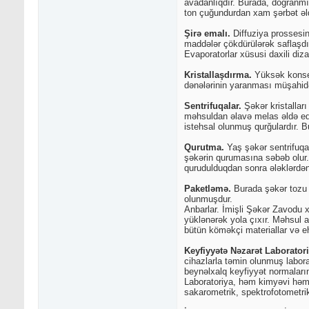
avadanlıqdır. Burada, doğranmı
ton çuğundurdan xam şərbət əld
Şirə emalı.
Diffuziya prossesin
maddələr çökdürülərək saflaşdır
Evaporatorlar xüsusi daxili diza
Kristallaşdırma.
Yüksək konsent
dənələrinin yaranması müşahidə
Sentrifuqalar.
Şəkər kristallar
məhsuldan əlavə melas əldə edi
istehsal olunmuş qurğulardır. B
Qurutma.
Yaş şəkər sentrifuqa
şəkərin qurumasına səbəb olur.
qurudulduqdan sonra ələklərdən
Paketləmə.
Burada şəkər tozu t
olunmuşdur.
Anbarlar. İmişli Şəkər Zavodu 
yüklənərək yola çıxır. Məhsul 
bütün köməkçi materiallar və eh
Keyfiyyətə Nəzarət Laboratori
cihazlarla təmin olunmuş labora
beynəlxalq keyfiyyət normaların
Laboratoriya, həm kimyəvi həm d
sakarometrik, spektrofotometrik,