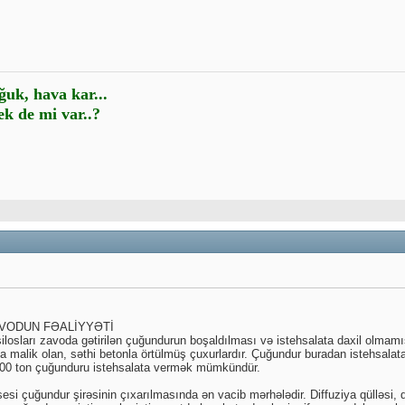
ğuk, hava kar...
k de mi var..?
AVODUN FƏALİYYƏTİ
losları zavoda gətirilən çuğundurun boşaldılması və istehsalata daxil olm
 malik olan, səthi betonla örtülmüş çuxurlardır. Çuğundur buradan istehsalata 
 200 ton çuğunduru istehsalata vermək mümkündür.
si çuğundur şirəsinin çıxarılmasında ən vacib mərhələdir. Diffuziya qülləsi,