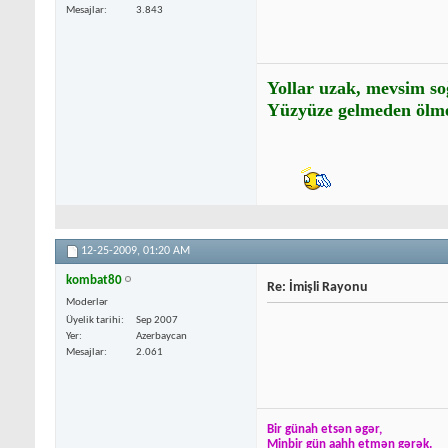
Mesajlar
3.843
Yollar uzak, mevsim so
Yüzyüze gelmeden ölme
12-25-2009,
01:20 AM
kombat80
Re: İmişli Rayonu
Moderlər
Üyelik tarihi
Sep 2007
Yer
Azerbaycan
Mesajlar
2.061
Bir günah etsən əgər,
Minbir gün aahh etmən gərək.