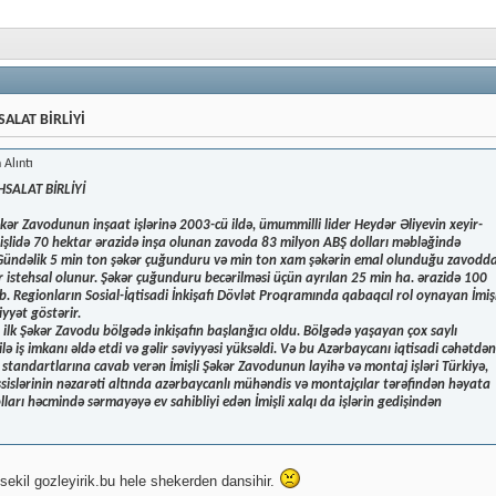
ALAT BİRLİYİ
 Alıntı
SALAT BİRLİYİ
əkər Zavodunun inşaat işlərinə 2003-cü ildə, ümummilli lider Heydər Əliyevin xeyir-
İmişlidə 70 hektar ərazidə inşa olunan zavoda 83 milyon ABŞ dolları məbləğində
 Gündəlik 5 min ton şəkər çuğunduru və min ton xam şəkərin emal olunduğu zavodd
r istehsal olunur. Şəkər çuğunduru becərilməsi üçün ayrılan 25 min ha. ərazidə 100
b. Regionların Sosial-İqtisadi İnkişafı Dövlət Proqramında qabaqcıl rol oynayan İmişl
yyət göstərir.
lk Şəkər Zavodu bölgədə inkişafın başlanğıcı oldu. Bölgədə yaşayan çox saylı
ə iş imkanı əldə etdi və gəlir səviyyəsi yüksəldi. Və bu Azərbaycanı iqtisadi cəhətdən
 standartlarına cavab verən İmişli Şəkər Zavodunun layihə və montaj işləri Türkiyə,
islərinin nəzarəti altında azərbaycanlı mühəndis və montajçılar tərəfindən həyata
lları həcmində sərmayəyə ev sahibliyi edən İmişli xalqı da işlərin gedişindən
sekil gozleyirik.bu hele shekerden dansihir.