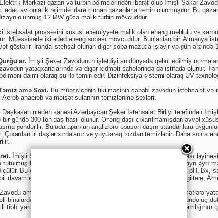
 Elektrik Mərkəzi qazan və turbin bölmələrindən ibarət olub İmişli Şəkər Zavodu
ki ədəd avtomatik rejimdə idarə olunan qazanlarla təmin olunmuşdur. Bu qazanl
dizayn olunmuş 12 MW gücə malik turbin mövcuddur.
 istehsalat prossesini xüsusi əhəmiyyətə malik olan əhəng məhlulu və karbon
unur. Müəssisədə iki ədəd əhəng sobası mövcuddur. Bunlardan biri Almanya ist
ət göstərir. İranda istehsal olunan digər soba mazutla işləyir və gün ərzində 1
Qurğular.
İmişli Şəkər Zavodunun işlətdiyi su dünyada qəbul edilmiş normala
a zavodun yataqxanalarında və digər xidməti sahələrində də istifadə olunur. T
 bölməni daimi olaraq su ilə təmin edir. Dizinfeksiya sistemi olaraq UV texnolo
ı Təmizləmə Sexi.
Bu müəssisənin tikilməsinin səbəbi zavodun istehsalat və mə
: Aerob-anaerob və məişət sularının təmizlənmə sexləri.
.
Daşkəsən mədən sahəsi Azərbaycan Şəkər İstehsalat Birliyi tərəfindən İmişl
lə bir gündə 300 ton daş hasil olunur. Əhəng daşı çıxarılmamışdan əvvəl xüsus
asına göndərilir. Burada aparılan analizlərə əsasən daşın standartlara uyğunl
ayır. Çıxarılan iri daşlar xırdalanır və yuyularaq tozdan təmizlənir. Daha sonra 
lir.
rət.
İmişli Şəkər Zavodunda istehsal prossesinin avtomatlaşdırılması layihəsi 
 tutulmuş həcmdə tam avtomatlaşdırılmışdır. Texnoloji prossesin ayrı-ayrı mə
çülür. Bu cihazlar real dəyərləri qəbul edilmiş parametrlərlə (istilik, pH, Bx,
tabil davam etməsinə nəzarət edir. Bu cihazlar Türkiyə, Almaniya, İngiltərə, 
Zavodu əməkdaşlarını sosial xidmətlərlə də təmin edir. Sosial xidmətlərə yataq
i binalardan ibarətdir. Zavod növbəli iş rejimində işlədiyinə görə gündə üç d
cili tibbi yardım maşını ilə təchiz olunmuş tibb xidməti işçilərin sağlamlığının q