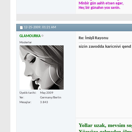
Minbir gün aahh etsən əgər,
Heç bir günahın yox sənin.
12-25-2009,
01:21 AM
GLAMOURKA
Re: İmişli Rayonu
Moderlər
sizin zavodda karicnivi qend
Üyelik tarihi
May 2009
Yer
Germany/Berlin
Mesajlar
3.843
Yollar uzak, mevsim so
Yüzyüze gelmeden ölme