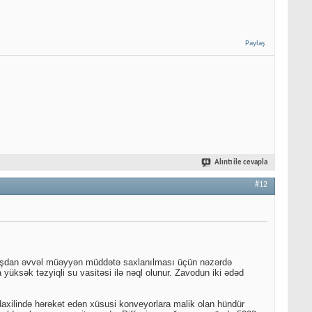
Paylaş
Alıntı ile cevapla
#12
amışdan əvvəl müəyyən müddətə saxlanılması üçün nəzərdə
yüksək təzyiqli su vasitəsi ilə nəql olunur. Zavodun iki ədəd
 daxilində hərəkət edən xüsusi konveyorlara malik olan hündür