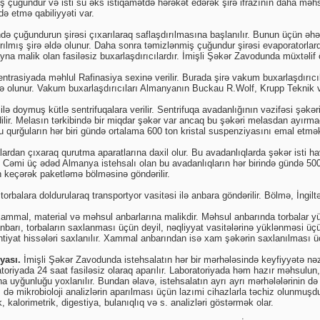
ş çuğundur və isti su əks istiqamətdə hərəkət edərək şirə ifrazının daha məh
ə etmə qabiliyyəti var.
də çuğundurun şirəsi çıxarılaraq saflaşdırılmasına başlanılır. Bunun üçün əhəng
ılmış şirə əldə olunur. Daha sonra təmizlənmiş çuğundur şirəsi evaporatorlard
yna malik olan fasiləsiz buxarlaşdırıcılardır. İmişli Şəkər Zavodunda müxtəlif ö
rasiyada məhlul Rafinasiya sexinə verilir. Burada şirə vakum buxarlaşdırıcıla
 olunur. Vakum buxarlaşdırıcıları Almanyanın Buckau R.Wolf, Krupp Teknik və 
ı ilə doymuş kütlə sentrifuqalara verilir. Sentrifuqa avadanlığının vəzifəsi şə
lir. Melasın tərkibində bir miqdar şəkər var ancaq bu şəkəri melasdan ayırm
u qurğuların hər biri gündə ortalama 600 ton kristal suspenziyasını emal etmək
lardan çıxaraq qurutma aparatlarına daxil olur. Bu avadanlıqlarda şəkər isti h
 Cəmi üç ədəd Almanya istehsalı olan bu avadanlıqların hər birində gündə 50
 keçərək paketləmə bölməsinə göndərilir.
orbalara doldurularaq transportyor vasitəsi ilə anbara göndərilir. Bölmə, İngilt
xammal, material və məhsul anbarlarına malikdir. Məhsul anbarında torbalar y
anbarı, torbaların saxlanması üçün deyil, nəqliyyat vasitələrinə yüklənməsi ü
tiyat hissələri saxlanılır. Xammal anbarından isə xam şəkərin saxlanılması üçü
yası.
İmişli Şəkər Zavodunda istehsalatın hər bir mərhələsində keyfiyyətə nəza
toriyada 24 saat fasiləsiz olaraq aparılır. Laboratoriyada həm hazır məhsulun
a uyğunluğu yoxlanılır. Bundan əlavə, istehsalatın ayrı ayrı mərhələlərinin də 
ə mikrobioloji analizlərin aparılması üçün lazımi cihazlarla təchiz olunmuşdu
 kalorimetrik, digestiya, bulanıqlıq və s. analizləri göstərmək olar.