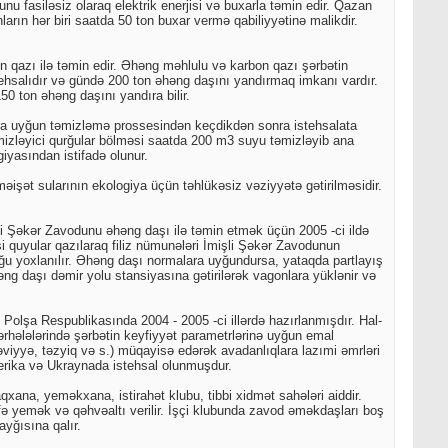
nu fasiləsiz olaraq elektrik enerjisi və buxarla təmin edir. Qazan
arın hər biri saatda 50 ton buxar vermə qabiliyyətinə malikdir.
 qazı ilə təmin edir. Əhəng məhlulu və karbon qazı şərbətin
ehsalıdır və gündə 200 ton əhəng daşını yandırmaq imkanı vardır.
50 ton əhəng daşını yandıra bilir.
ra uyğun təmizləmə prossesindən keçdikdən sonra istehsalata
əmizləyici qurğular bölməsi saatda 200 m3 suyu təmizləyib ana
giyasından istifadə olunur.
işət sularının ekologiya üçün təhlükəsiz vəziyyətə gətirilməsidir.
i Şəkər Zavodunu əhəng daşı ilə təmin etmək üçün 2005 -ci ildə
i quyular qazılaraq filiz nümunələri İmişli Şəkər Zavodunun
uğu yoxlanılır. Əhəng daşı normalara uyğundursa, yataqda partlayış
əhəng daşı dəmir yolu stansiyasına gətirilərək vagonlara yüklənir və
Polşa Respublikasında 2004 - 2005 -ci illərdə hazırlanmışdır. Hal-
rhələlərində şərbətin keyfiyyət parametrlərinə uyğun emal
 səviyyə, təzyiq və s.) müqayisə edərək avadanlıqlara lazımi əmrləri
Amerika və Ukraynada istehsal olunmuşdur.
xana, yeməkxana, istirahət klubu, tibbi xidmət sahələri aiddir.
əfə yemək və qəhvəaltı verilir. İşçi klubunda zavod əməkdaşları boş
ayğısına qalır.