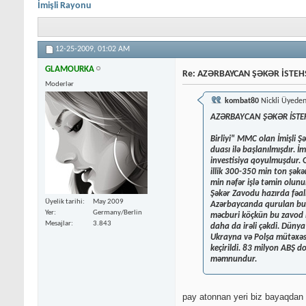
İmişli Rayonu
12-25-2009,
01:02 AM
GLAMOURKA
Re: AZƏRBAYCAN ŞƏKƏR İSTEHS
Moderlər
kombat80
Nickli Üyeden
AZƏRBAYCAN ŞƏKƏR İSTEH
Birliyi" MMC olan İmişli Ş
duası ilə başlanılmışdır. 
investisiya qoyulmuşdur.
illik 300-350 min ton şəkə
min nəfər işlə təmin olunu
Şəkər Zavodu hazırda fəali
Üyelik tarihi
May 2009
Azərbaycanda qurulan bu i
Yer
Germany/Berlin
məcburi köçkün bu zavod il
Mesajlar
3.843
daha da irəli çəkdi. Dünya
Ukrayna və Polşa mütəxəss
keçirildi. 83 milyon ABŞ do
məmnundur.
pay atonnan yeri biz bayaqdan 