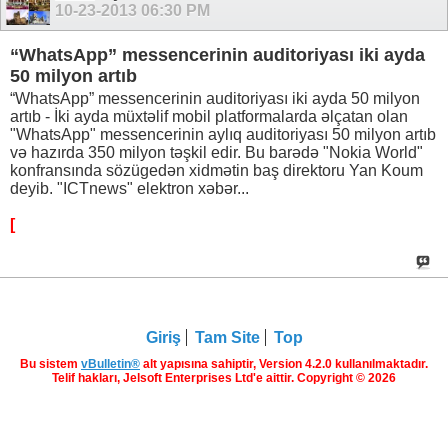
10-23-2013
06:30 PM
“WhatsApp” messencerinin auditoriyası iki ayda
50 milyon artıb
“WhatsApp” messencerinin auditoriyası iki ayda 50 milyon
artıb - İki ayda müxtəlif mobil platformalarda əlçatan olan
"WhatsApp" messencerinin aylıq auditoriyası 50 milyon artıb
və hazırda 350 milyon təşkil edir. Bu barədə "Nokia World"
konfransında sözügedən xidmətin baş direktoru Yan Koum
deyib. "ICTnews" elektron xəbər...
[
Giriş
Tam Site
Top
Bu sistem
vBulletin®
alt yapısına sahiptir, Version 4.2.0 kullanılmaktadır.
Telif hakları, Jelsoft Enterprises Ltd'e aittir. Copyright © 2026