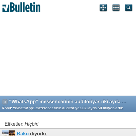
Search Engine Optimization by vBSEO 3.6.1 ©2011, Crawlability,
Inc.
“WhatsApp” messencerinin auditoriyası iki ayda 50 milyon artıb
Konu:
“WhatsApp” messencerinin auditoriyası iki ayda 50 milyon artıb
Etiketler:
Hiçbiri
Baku
diyorki: