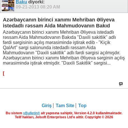
Baku
diyorki:
09-21-2013
08:20 AM
Azərbaycanın birinci xanımı Mehriban Əliyeva
istedadlı rəssam Aida Mahmudovanın Bakıd
Azərbaycanın birinci xanımı Mehriban Əliyeva istedadlı
rəssam Aida Mahmudovanın Bakıda "Daxili sakitlik" adlı
fərdi sərgisinin açılış mərasimində iştirak edib - "Kiçik
QalArt" sərgi salonunda istedadlı rəssam Aida
Mahmudovanın "Daxili sakitlik" adlı fərdi sərgisi açılmışdır.
Azərbaycanın birinci xanımı Mehriban Əliyeva sərginin açılış
mərasimində iştirak etmişdir. "Daxili Sakitlik" sərgisi...
[
Giriş
Tam Site
Top
Bu sistem
vBulletin®
alt yapısına sahiptir, Version 4.2.0 kullanılmaktadır.
Telif hakları, Jelsoft Enterprises Ltd'e aittir. Copyright © 2026