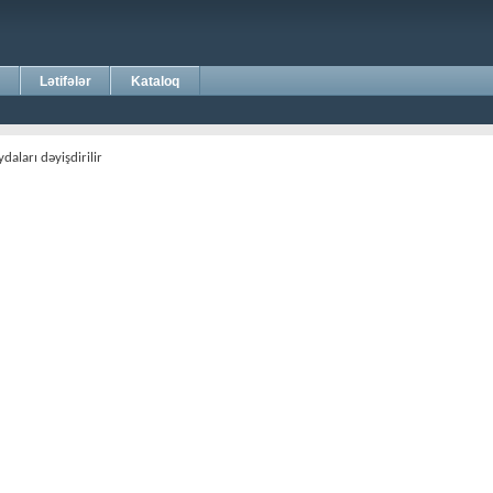
Lətifələr
Kataloq
daları dəyişdirilir