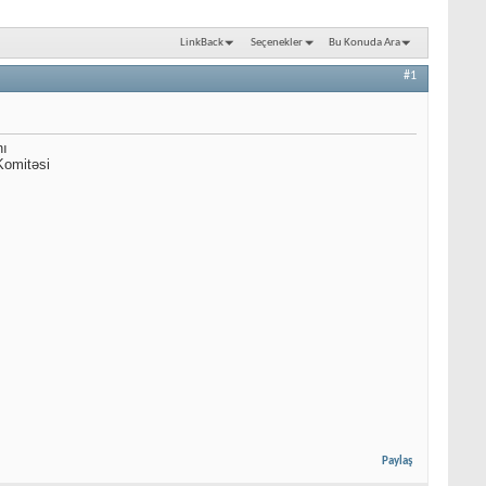
LinkBack
Seçenekler
Bu Konuda Ara
#1
nı
Komitəsi
Paylaş