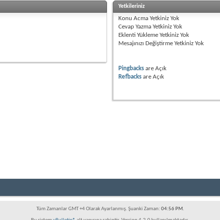
Yetkileriniz
Konu Acma Yetkiniz
Yok
Cevap Yazma Yetkiniz
Yok
Eklenti Yükleme Yetkiniz
Yok
Mesajınızı Değiştirme Yetkiniz
Yok
Pingbacks
are
Açık
Refbacks
are
Açık
a devletlerinde yaşayan tüm Azerbaycan Türklerini biraraya getirmek amacı ile kuru
 çok önce yaşayan nüfusun çoğunluğunun ateşperest olması ile ilgilidir. Yani bu bölg
u "Azer" sözündendir. "Azer" - "az" ve "er" terkibinden ibarettir. Türk dillerinde "az"
şayan eski Türk dilli kabilenin adına oluşmuştur. Azerbaycan dünyanın en eski insa
an'da insan meskenleri olmuştur. Bugünkü insanlık kültürünün oluşması, kalkınması ve
i taş kitabeler, yazılar, asırların derinliklerinden yadigar kalmış halı desenleri, onl
adamlarına dost gözüyle bakmak gerekir. Azerbaycan eski kültür ülkesidir. Buraya gö
ürk kültürel gelenekleri ile zenginleştiren. Halkımızın yetenek ve yaratıcılık kudr
Tüm Zamanlar GMT +4 Olarak Ayarlanmış. Şuanki Zaman:
04:56 PM
.