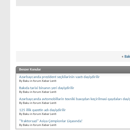
«
Bak
Benzer Konular
Azərbaycanda prezident seçkilərinin vaxtı dəyişdirilir
By Baku in forum Xəbər Lenti
Bakıda tarixi binanın yeri dəyişdirilir
By Baku in forum Xəbər Lenti
Azərbaycanda avtomobillərin texniki baxışdan keçirilməsi qaydaları dəyişd
By Baku in forum Xəbər Lenti
125 illik qəzetin adı dəyişdirilir
By Baku in forum Xəbər Lenti
"Traktorsazi" Asiya Çempionlar Liqasında!
By Baku in forum Xəbər Lenti