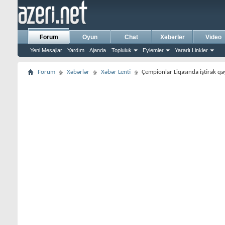
Forum
Oyun
Chat
Xəbərlər
Video
Yeni Mesajlar
Yardım
Ajanda
Topluluk
Eylemler
Yararlı Linkler
Forum
Xəbərlər
Xəbər Lenti
Çempionlar Liqasında iştirak qay