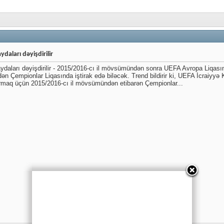
daları dəyişdirilir
aydaları dəyişdirilir - 2015/2016-cı il mövsümündən sonra UEFA Avropa Liqası
 Çempionlar Liqasında iştirak edə biləcək. Trend bildirir ki, UEFA İcraiyyə 
ırmaq üçün 2015/2016-cı il mövsümündən etibarən Çempionlar...