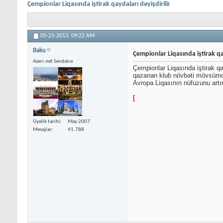
Çempionlar Liqasında iştirak qaydaları dəyişdirilir
05-21-2013,
09:22 AM
Baku
Çempionlar Liqasında iştirak qay
Azeri.net Sevdalısı
Çempionlar Liqasında iştirak q
qazanan klub növbəti mövsümdən
Avropa Liqasının nüfuzunu art
[
Üyelik tarihi
May 2007
Mesajlar
41.788