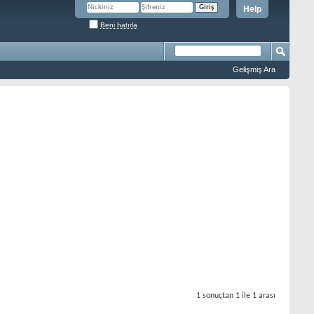
Help
Beni hatırla
Gelişmiş Ara
1 sonuçtan 1 ile 1 arası