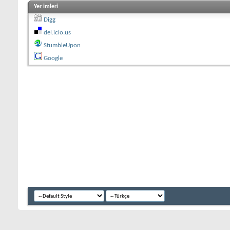
Yer imleri
Digg
del.icio.us
StumbleUpon
Google
Azeri Forum sitemiz Azerbaycan, Türkiye, İran, Rusiya ve diğer tüm düny
Yurdu yani Ateşler Yurdu demektir. Bu isim bir yandan bu bölgede milattan
ateş, ateş demektir. Öbür taraftan, Azerbaycan'da eski zamanlarda Türk soyl
"er oğlu", "ateş koruyan" demektir. Demek ki "Azerbaycan" bu bölgede ya
topraklarda kendi tarihini yaşamıştır. İnsanlığın ilk çağlarında Azerbayc
geçmişlerin bir çok arkeolojik ve mimari eserleri bizim için korumuştur. Esk
Azerbaycan'ı tanımak, onun hakkında gerçeği bilmek için bu toprağa, onun 
köklere sahip kültürle karşılaşarak, kendi növbelerinde bu kültürü ümumt
eserlerde tecessüm etmiştir.