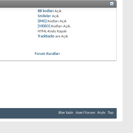
BB kodları
Açık
Smileler
Açık
[IMG]
Kodları
Açık
[VIDEO]
Kodları
Açık
.
HTML-Kodu
Kapalı
Trackbacks
are
Açık
Forum Kuralları
lmuştur. Azerbaycan hakkında - Azerbaycan coğrafi isimdir. Anlamı Odlar
ede yaşayan nüfus ateşi Tanrı sayıyorlardı, oda tapıyorlardı. "Azer" -
 ın iyi niyet, başarılı kader gibi anlamları var. "Azer" - yani "er kişi",
n yaşam alanlarından biridir. İnsanlık tüm gelişme dönemlerinde bu
 dialektikasında Azerbaycan'ın kendi yeri, kendi payı vardır. Zaman uzun
arı okumayı bilenlere, başlıcası ise okumak isteyenlere çok şey konuşabilir.
ç gelmiş oğuz boyları o bölgede yüzyıllardır kuruldu stabilize, derin
eti "Kitab-ı Dede Korkut", "Oğuzname", "Köroğlu" ve birçok başka epik
Bize Yazin
Azeri Forum
Arşiv
Top