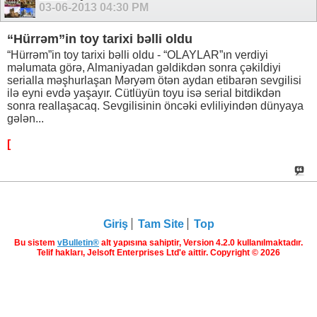
03-06-2013
04:30 PM
“Hürrəm”in toy tarixi bəlli oldu
“Hürrəm”in toy tarixi bəlli oldu - “OLAYLAR”ın verdiyi
məlumata görə, Almaniyadan gəldikdən sonra çəkildiyi
serialla məşhurlaşan Məryəm ötən aydan etibarən sevgilisi
ilə eyni evdə yaşayır. Cütlüyün toyu isə serial bitdikdən
sonra reallaşacaq. Sevgilisinin öncəki evliliyindən dünyaya
gələn...
[
Giriş
Tam Site
Top
Bu sistem
vBulletin®
alt yapısına sahiptir, Version 4.2.0 kullanılmaktadır.
Telif hakları, Jelsoft Enterprises Ltd'e aittir. Copyright © 2026