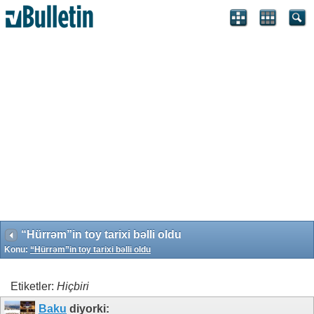
Search Engine Optimization by vBSEO 3.6.1 ©2011, Crawlability,
Inc.
“Hürrəm”in toy tarixi bəlli oldu
Konu:
“Hürrəm”in toy tarixi bəlli oldu
Etiketler:
Hiçbiri
Baku
diyorki: