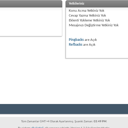
Yetkileriniz
Konu Acma Yetkiniz
Yok
Cevap Yazma Yetkiniz
Yok
Eklenti Yükleme Yetkiniz
Yok
Mesajınızı Değiştirme Yetkiniz
Yok
Pingbacks
are
Açık
Refbacks
are
Açık
a devletlerinde yaşayan tüm Azerbaycan Türklerini biraraya getirmek amacı ile kuru
 çok önce yaşayan nüfusun çoğunluğunun ateşperest olması ile ilgilidir. Yani bu bölg
u "Azer" sözündendir. "Azer" - "az" ve "er" terkibinden ibarettir. Türk dillerinde "az"
şayan eski Türk dilli kabilenin adına oluşmuştur. Azerbaycan dünyanın en eski insa
an'da insan meskenleri olmuştur. Bugünkü insanlık kültürünün oluşması, kalkınması ve
i taş kitabeler, yazılar, asırların derinliklerinden yadigar kalmış halı desenleri, onl
adamlarına dost gözüyle bakmak gerekir. Azerbaycan eski kültür ülkesidir. Buraya gö
ürk kültürel gelenekleri ile zenginleştiren. Halkımızın yetenek ve yaratıcılık kudr
Tüm Zamanlar GMT +4 Olarak Ayarlanmış. Şuanki Zaman:
03:49 PM
.