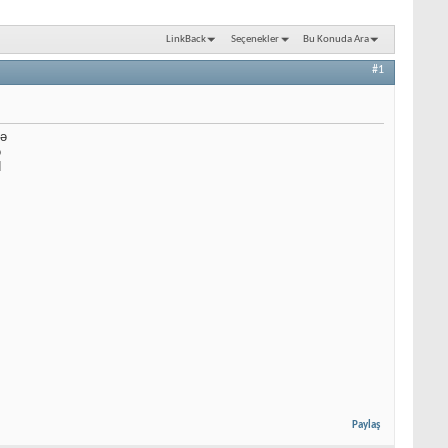
LinkBack
Seçenekler
Bu Konuda Ara
#1
yə
ə
d
Paylaş