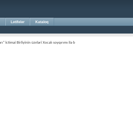
Lətifələr
Kataloq
ı" İctimai Birliyinin üzvləri Xocalı soyqırımı ilə b