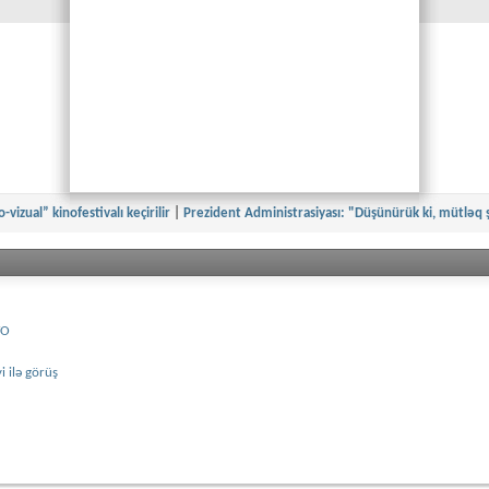
vizual” kinofestivalı keçirilir
|
Prezident Administrasiyası: "Düşünürük ki, mütləq 
TO
i ilə görüş