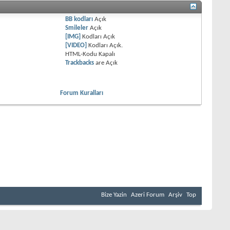
BB kodları
Açık
Smileler
Açık
[IMG]
Kodları
Açık
[VIDEO]
Kodları
Açık
.
HTML-Kodu
Kapalı
Trackbacks
are
Açık
Forum Kuralları
lmuştur. Azerbaycan hakkında - Azerbaycan coğrafi isimdir. Anlamı Odlar
ede yaşayan nüfus ateşi Tanrı sayıyorlardı, oda tapıyorlardı. "Azer" -
 ın iyi niyet, başarılı kader gibi anlamları var. "Azer" - yani "er kişi",
n yaşam alanlarından biridir. İnsanlık tüm gelişme dönemlerinde bu
 dialektikasında Azerbaycan'ın kendi yeri, kendi payı vardır. Zaman uzun
arı okumayı bilenlere, başlıcası ise okumak isteyenlere çok şey konuşabilir.
ç gelmiş oğuz boyları o bölgede yüzyıllardır kuruldu stabilize, derin
eti "Kitab-ı Dede Korkut", "Oğuzname", "Köroğlu" ve birçok başka epik
Bize Yazin
Azeri Forum
Arşiv
Top