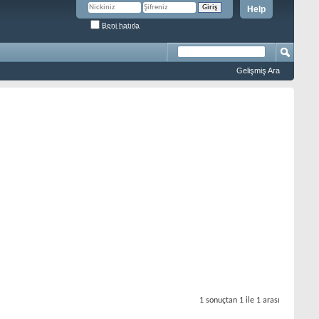
Help
Beni hatırla
Gelişmiş Ara
1 sonuçtan 1 ile 1 arası