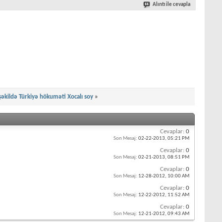
Alıntı ile cevapla
şəkildə Türkiyə hökuməti Xocalı soy
»
Cevaplar:
0
Son Mesaj:
02-22-2013,
05:21 PM
Cevaplar:
0
Son Mesaj:
02-21-2013,
08:51 PM
Cevaplar:
0
Son Mesaj:
12-28-2012,
10:00 AM
Cevaplar:
0
Son Mesaj:
12-22-2012,
11:52 AM
Cevaplar:
0
Son Mesaj:
12-21-2012,
09:43 AM