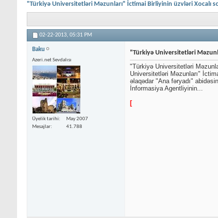
"Türkiyə Universitetləri Məzunları" İctimai Birliyinin üzvləri Xocalı so
02-22-2013,
05:31 PM
Baku
"Türkiyə Universitetləri Məzunlar
Azeri.net Sevdalısı
"Türkiyə Universitetləri Məzunlar
Universitetləri Məzunları" İcti
əlaqədar "Ana fəryadı" abidəsin
İnformasiya Agentliyinin...
[
Üyelik tarihi
May 2007
Mesajlar
41.788