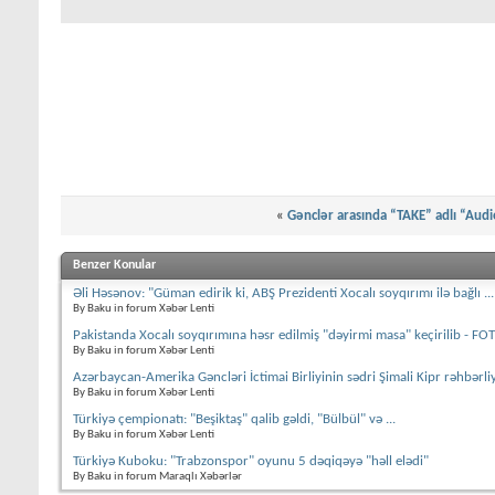
«
Gənclər arasında “TAKE” adlı “Audio-
Benzer Konular
Əli Həsənov: "Güman edirik ki, ABŞ Prezidenti Xocalı soyqırımı ilə bağlı ...
By Baku in forum Xəbər Lenti
Pakistanda Xocalı soyqırımına həsr edilmiş "dəyirmi masa" keçirilib - FO
By Baku in forum Xəbər Lenti
Azərbaycan-Amerika Gəncləri İctimai Birliyinin sədri Şimali Kipr rəhbərliy
By Baku in forum Xəbər Lenti
Türkiyə çempionatı: "Beşiktaş" qalib gəldi, "Bülbül" və ...
By Baku in forum Xəbər Lenti
Türkiyə Kuboku: "Trabzonspor" oyunu 5 dəqiqəyə "həll elədi"
By Baku in forum Maraqlı Xəbərlər