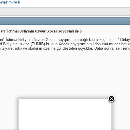
yqırımı ilə b
ı" İctimai Birliyinin üzvləri Xocalı soyqırımı ilə b
ı" İctimai Birliyinin üzvləri Xocalı soyqırımı ilə bağlı tədbir keçiriblər - "Türki
mai Birliyinin üzvləri (TUMİB) bu gün Xocalı soyqırımının ildönümü münasibətil
i ziyarət edib və abidənin üzərinə gül dəstələri qoyublar. Daha sonra isə Tren