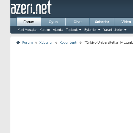
Forum
Oyun
Chat
Xəbərlər
Video
Yeni Mesajlar
Yardım
Ajanda
Topluluk
Eylemler
Yararlı Linkler
Forum
Xəbərlər
Xəbər Lenti
"Türkiyə Universitetləri Məzunlar