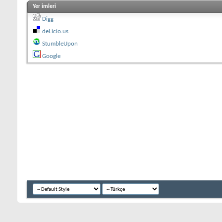
Yer imleri
Digg
del.icio.us
StumbleUpon
Google
Azeri Forum sitemiz Azerbaycan, Türkiye, İran, Rusiya ve diğer tüm düny
Yurdu yani Ateşler Yurdu demektir. Bu isim bir yandan bu bölgede milattan
ateş, ateş demektir. Öbür taraftan, Azerbaycan'da eski zamanlarda Türk soyl
"er oğlu", "ateş koruyan" demektir. Demek ki "Azerbaycan" bu bölgede ya
topraklarda kendi tarihini yaşamıştır. İnsanlığın ilk çağlarında Azerbayc
geçmişlerin bir çok arkeolojik ve mimari eserleri bizim için korumuştur. Esk
Azerbaycan'ı tanımak, onun hakkında gerçeği bilmek için bu toprağa, onun 
köklere sahip kültürle karşılaşarak, kendi növbelerinde bu kültürü ümumt
eserlerde tecessüm etmiştir.