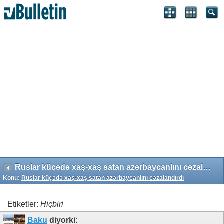
Search Engine Optimization by vBSEO 3.6.1 ©2011, Crawlability,
Inc.
Ruslar küçədə xaş-xaş satan azərbaycanlını cəzalandırdı
Konu:
Ruslar küçədə xaş-xaş satan azərbaycanlını cəzalandırdı
Etiketler:
Hiçbiri
Baku
diyorki: