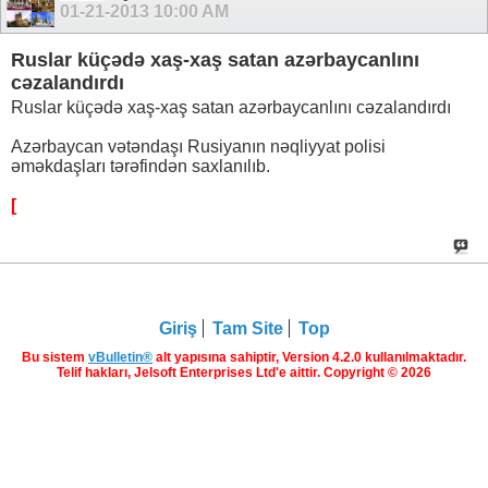
01-21-2013
10:00 AM
Ruslar küçədə xaş-xaş satan azərbaycanlını
cəzalandırdı
Ruslar küçədə xaş-xaş satan azərbaycanlını cəzalandırdı
Azərbaycan vətəndaşı Rusiyanın nəqliyyat polisi
əməkdaşları tərəfindən saxlanılıb.
[
Giriş
Tam Site
Top
Bu sistem
vBulletin®
alt yapısına sahiptir, Version 4.2.0 kullanılmaktadır.
Telif hakları, Jelsoft Enterprises Ltd'e aittir. Copyright © 2026