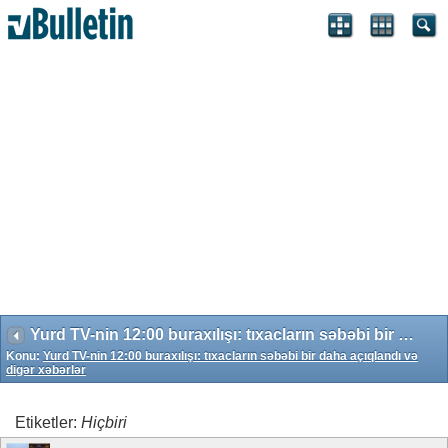
Search Engine Optimization by vBSEO 3.6.1 ©2011, Crawlability,
Inc.
Yurd TV-nin 12:00 buraxılışı: tıxacların səbəbi bir daha açıqlandı və digər xəbərlər
Konu:
Yurd TV-nin 12:00 buraxılışı: tıxacların səbəbi bir daha açıqlandı və
digər xəbərlər
Etiketler:
Hiçbiri