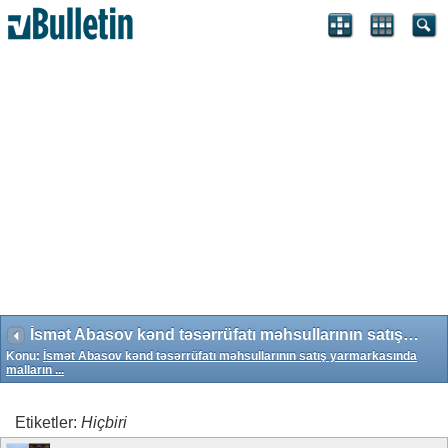
Search Engine Optimization by vBSEO 3.6.1 ©2011, Crawlability,
Inc.
İsmət Abasov kənd təsərrüfatı məhsullarının satış yarmarkasında malların ...
Konu:
İsmət Abasov kənd təsərrüfatı məhsullarının satış yarmarkasında
malların ...
Etiketler:
Hiçbiri