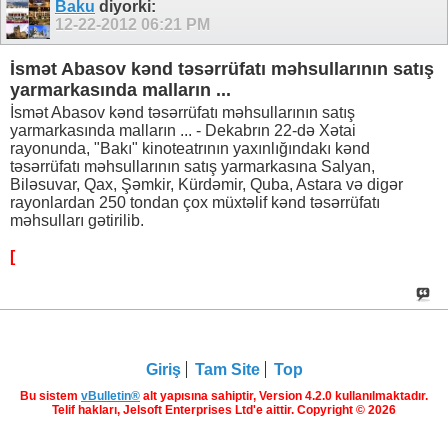
Baku
diyorki:
12-22-2012
06:21 PM
İsmət Abasov kənd təsərrüfatı məhsullarının satış
yarmarkasında malların ...
İsmət Abasov kənd təsərrüfatı məhsullarının satış
yarmarkasında malların ... - Dekabrın 22-də Xətai
rayonunda, "Bakı" kinoteatrının yaxınlığındakı kənd
təsərrüfatı məhsullarının satış yarmarkasına Salyan,
Biləsuvar, Qax, Şəmkir, Kürdəmir, Quba, Astara və digər
rayonlardan 250 tondan çox müxtəlif kənd təsərrüfatı
məhsulları gətirilib.
[
Giriş
Tam Site
Top
Bu sistem
vBulletin®
alt yapısına sahiptir, Version 4.2.0 kullanılmaktadır.
Telif hakları, Jelsoft Enterprises Ltd'e aittir. Copyright © 2026