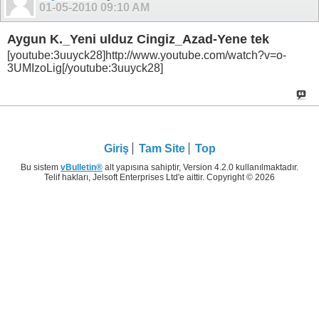
01-05-2010
09:10 AM
Aygun K._Yeni ulduz Cingiz_Azad-Yene tek
[youtube:3uuyck28]http://www.youtube.com/watch?v=o-
3UMIzoLig[/youtube:3uuyck28]
Giriş
Tam Site
Top
Bu sistem
vBulletin®
alt yapısına sahiptir, Version 4.2.0 kullanılmaktadır.
Telif hakları, Jelsoft Enterprises Ltd'e aittir. Copyright © 2026