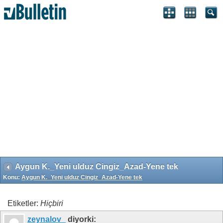
Search Engine Optimization by vBSEO 3.6.1 ©2011, Crawlability,
Inc.
Aygun K._Yeni ulduz Cingiz_Azad-Yene tek
Konu:
Aygun K._Yeni ulduz Cingiz_Azad-Yene tek
Etiketler:
Hiçbiri
zeynalov_
diyorki: