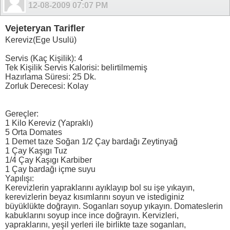
12-08-2009
07:07 PM
Vejeteryan Tarifler
Kereviz(Ege Usulü)
Servis (Kaç Kişilik): 4
Tek Kişilik Servis Kalorisi: belirtilmemiş
Hazırlama Süresi: 25 Dk.
Zorluk Derecesi: Kolay
Gereçler:
1 Kilo Kereviz (Yapraklı)
5 Orta Domates
1 Demet taze Soğan 1/2 Çay bardağı Zeytinyağ
1 Çay Kaşıgı Tuz
1/4 Çay Kaşıgı Karbiber
1 Çay bardağı içme suyu
Yapılışı:
Kerevizlerin yapraklarını ayıklayıp bol su işe yıkayın,
kerevizlerin beyaz kısımlarını soyun ve istediginiz
büyüklükte doğrayın. Soganları soyup yıkayın. Domateslerin
kabuklarını soyup ince ince doğrayın. Kervizleri,
yapraklarını, yeşil yerleri ile birlikte taze soganları,