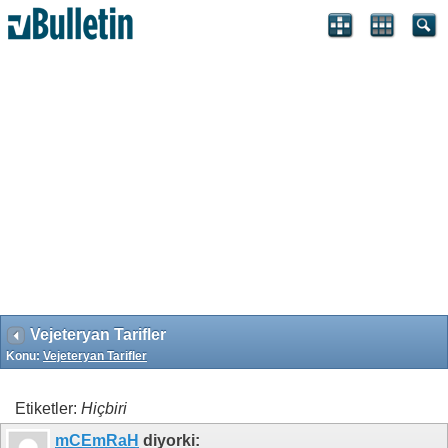
Search Engine Optimization by vBSEO 3.6.1 ©2011, Crawlability,
Inc.
Vejeteryan Tarifler
Konu:
Vejeteryan Tarifler
Etiketler:
Hiçbiri
mCEmRaH
diyorki: