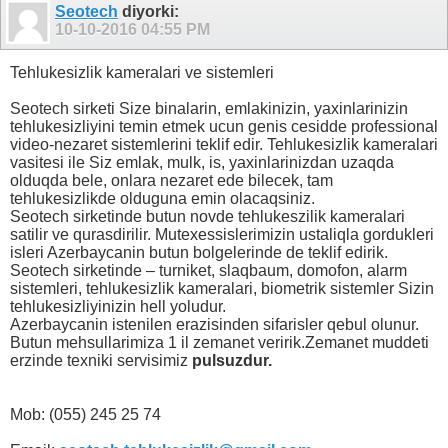
Seotech
diyorki:
10-10-2016
04:55 PM
Tehlukesizlik kameralari ve sistemleri
Seotech sirketi Size binalarin, emlakinizin, yaxinlarinizin
tehlukesizliyini temin etmek ucun genis cesidde professional
video-nezaret sistemlerini teklif edir. Tehlukesizlik kameralari
vasitesi ile Siz emlak, mulk, is, yaxinlarinizdan uzaqda
olduqda bele, onlara nezaret ede bilecek, tam
tehlukesizlikde olduguna emin olacaqsiniz.
Seotech sirketinde butun novde tehlukeszilik kameralari
satilir ve qurasdirilir. Mutexessislerimizin ustaliqla gordukleri
isleri Azerbaycanin butun bolgelerinde de teklif edirik.
Seotech sirketinde – turniket, slaqbaum, domofon, alarm
sistemleri, tehlukesizlik kameralari, biometrik sistemler Sizin
tehlukesizliyinizin hell yoludur.
Azerbaycanin istenilen erazisinden sifarisler qebul olunur.
Butun mehsullarimiza 1 il zemanet veririk.Zemanet muddeti
erzinde texniki servisimiz
pulsuzdur.
Mob: (055) 245 25 74