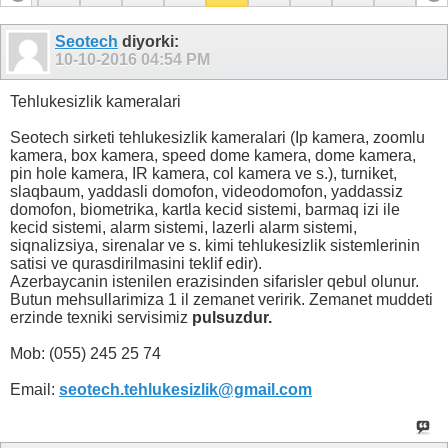
Seotech
diyorki:
10-10-2016
04:54 PM
Tehlukesizlik kameralari
Seotech sirketi tehlukesizlik kameralari (Ip kamera, zoomlu
kamera, box kamera, speed dome kamera, dome kamera,
pin hole kamera, IR kamera, col kamera ve s.), turniket,
slaqbaum, yaddasli domofon, videodomofon, yaddassiz
domofon, biometrika, kartla kecid sistemi, barmaq izi ile
kecid sistemi, alarm sistemi, lazerli alarm sistemi,
siqnalizsiya, sirenalar ve s. kimi tehlukesizlik sistemlerinin
satisi ve qurasdirilmasini teklif edir).
Azerbaycanin istenilen erazisinden sifarisler qebul olunur.
Butun mehsullarimiza 1 il zemanet veririk. Zemanet muddeti
erzinde texniki servisimiz
pulsuzdur.
Mob: (055) 245 25 74
Email:
seotech.tehlukesizlik@gmail.com