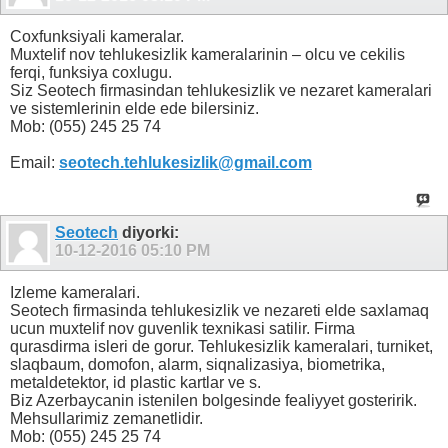
Coxfunksiyali kameralar.
Muxtelif nov tehlukesizlik kameralarinin – olcu ve cekilis
ferqi, funksiya coxlugu.
Siz Seotech firmasindan tehlukesizlik ve nezaret kameralari
ve sistemlerinin elde ede bilersiniz.
Mob: (055) 245 25 74
Email:
seotech.tehlukesizlik@gmail.com
Seotech
diyorki:
10-12-2016
05:10 PM
Izleme kameralari.
Seotech firmasinda tehlukesizlik ve nezareti elde saxlamaq
ucun muxtelif nov guvenlik texnikasi satilir. Firma
qurasdirma isleri de gorur. Tehlukesizlik kameralari, turniket,
slaqbaum, domofon, alarm, siqnalizasiya, biometrika,
metaldetektor, id plastic kartlar ve s.
Biz Azerbaycanin istenilen bolgesinde fealiyyet gosteririk.
Mehsullarimiz zemanetlidir.
Mob: (055) 245 25 74