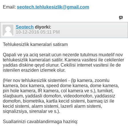
Email:
seotech.tehlukesizlik@gmail.com
Seotech
diyorki:
10-12-2016
05:11 PM
Tehlukesizlik kameralari satiram
Qapali ve ya aciq serait ucun nezerde tutulmus muxtelif nov
tehlukesizlik kameralari satilir. Kamera vasitesi ile cekilenler
yaddas diskine qeyd olunur. Cekilisi internet vasitesi ile de
istenilen eraziden izlemek olur.
(Her nov tehlukesizlik sistemleri - (Ip kamera, zoomlu
kamera, box kamera, speed dome kamera, dome kamera,
pin hole kamera, IR kamera, col kamera ve s.), turniket,
slaqbaum, yaddasli domofon, videodomofon, yaddassiz
domofon, biometrika, kartla kecid sistemi, barmaq izi ile
kecid sistemi, alarm sistemi, lazerli alarm sistemi,
siqnalizsiya, sirenalar ve s.).
Suallarinizi cavablandirmaga haziriq: