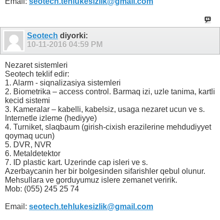
Email:
seotech.tehlukesizlik@gmail.com
Seotech
diyorki:
10-11-2016
04:59 PM
Nezaret sistemleri
Seotech teklif edir:
1. Alarm - siqnalizasiya sistemleri
2. Biometrika – access control. Barmaq izi, uzle tanima, kartli
kecid sistemi
3. Kameralar – kabelli, kabelsiz, usaga nezaret ucun ve s.
Internetle izleme (hediyye)
4. Turniket, slaqbaum (girish-cixish erazilerine mehdudiyyet
qoymaq ucun)
5. DVR, NVR
6. Metaldetektor
7. ID plastic kart. Uzerinde cap isleri ve s.
Azerbaycanin her bir bolgesinden sifarishler qebul olunur.
Mehsullara ve gorduyumuz islere zemanet veririk.
Mob: (055) 245 25 74
Email:
seotech.tehlukesizlik@gmail.com