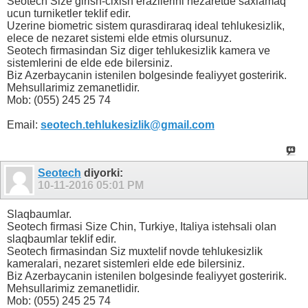
Seotech Size girish-cixish erazilerini nezaretde saxlamaq
ucun turniketler teklif edir.
Uzerine biometric sistem qurasdiraraq ideal tehlukesizlik,
elece de nezaret sistemi elde etmis olursunuz.
Seotech firmasindan Siz diger tehlukesizlik kamera ve
sistemlerini de elde ede bilersiniz.
Biz Azerbaycanin istenilen bolgesinde fealiyyet gosteririk.
Mehsullarimiz zemanetlidir.
Mob: (055) 245 25 74
Email:
seotech.tehlukesizlik@gmail.com
Seotech
diyorki:
10-11-2016
05:01 PM
Slaqbaumlar.
Seotech firmasi Size Chin, Turkiye, Italiya istehsali olan
slaqbaumlar teklif edir.
Seotech firmasindan Siz muxtelif novde tehlukesizlik
kameralari, nezaret sistemleri elde ede bilersiniz.
Biz Azerbaycanin istenilen bolgesinde fealiyyet gosteririk.
Mehsullarimiz zemanetlidir.
Mob: (055) 245 25 74