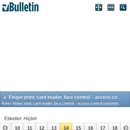
Search Engine Optimization by vBSEO 3.6.1 ©2011, Crawlability,
Inc.
Finger print, card reader, face control – access control sistemlər.
Konu:
Finger print, card reader, face control – access control sistemlər.
Etiketler:
Hiçbiri
9
10
11
12
13
14
15
16
17
18