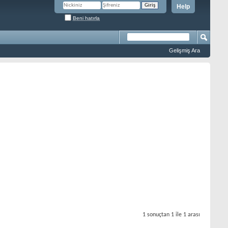
Help
Beni hatırla
Gelişmiş Ara
1 sonuçtan 1 ile 1 arası