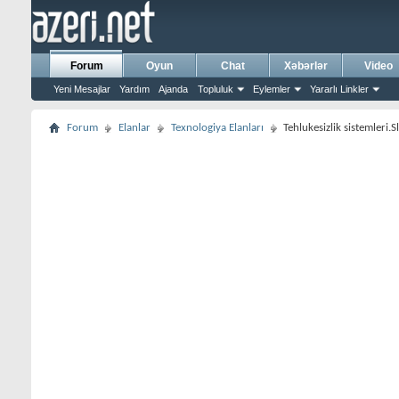
Forum
Oyun
Chat
Xəbərlər
Video
Yeni Mesajlar
Yardım
Ajanda
Topluluk
Eylemler
Yararlı Linkler
Forum
Elanlar
Texnologiya Elanları
Tehlukesizlik sistemleri