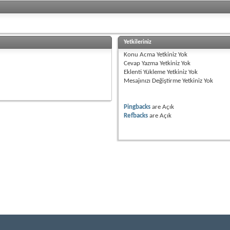
Yetkileriniz
Konu Acma Yetkiniz
Yok
Cevap Yazma Yetkiniz
Yok
Eklenti Yükleme Yetkiniz
Yok
Mesajınızı Değiştirme Yetkiniz
Yok
Pingbacks
are
Açık
Refbacks
are
Açık
devletlerinde yaşayan tüm Azerbaycan Türklerini biraraya getirmek amacı ile kurulmu
ok önce yaşayan nüfusun çoğunluğunun ateşperest olması ile ilgilidir. Yani bu bölgede 
sözündendir. "Azer" - "az" ve "er" terkibinden ibarettir. Türk dillerinde "az" ın iyi niye
rk dilli kabilenin adına oluşmuştur. Azerbaycan dünyanın en eski insan yaşam alanla
ri olmuştur. Bugünkü insanlık kültürünün oluşması, kalkınması ve dialektikasında Azer
lar, asırların derinliklerinden yadigar kalmış halı desenleri, onları okumayı bilenlere, 
 bakmak gerekir. Azerbaycan eski kültür ülkesidir. Buraya göç gelmiş oğuz boyları o b
le zenginleştiren. Halkımızın yetenek ve yaratıcılık kudreti "Kitab-ı Dede Korkut", "