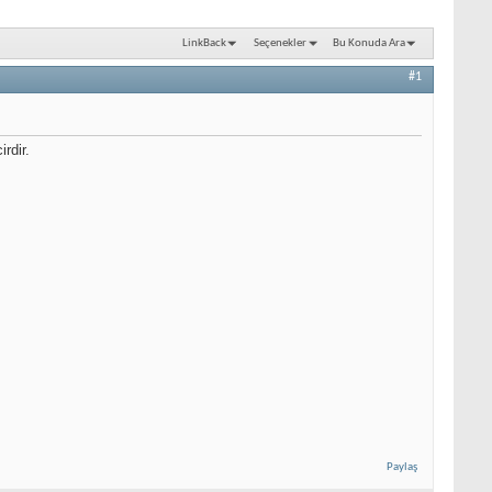
LinkBack
Seçenekler
Bu Konuda Ara
#1
rdir.
Paylaş