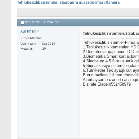
Tehlukesizlik sistemleri.Slaqbaum qurasdirilmasi.Kamera
02-10-2015,
07:54 PM
Xuraman
Tehlukesizlik sistemleri.Slaqb
Junior Member
Tehlukesizlik sistemler-Firma as
Üyelik tarihi
Sep 2014
1.Tehlukesizlik kameralari.HD
Mesajlar
29
2.Domofonlar qapi ucun LCD e
3.Biometrika:Smart kartlar,barma
4.Slaqbaum 4 5 6 m uzunuluqda 
5.Siqnalizasiya sistemleri,alar
6.Turniketler Tek ayaqli cut aya
Butun mallara 1 il tam teminatli
Azerbaycan bazarinda analoqu o
Bizimle Elaqe:0552458979