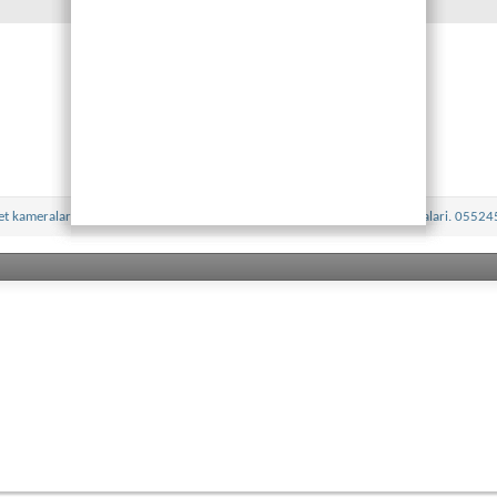
et kameralari qurasdirilmasi.0552458979
|
Nezaret (tehlukesizlik) kameralari. 0552