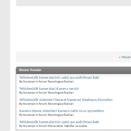
«
Nezar
Benzer Konular
Tehlukesizlik kameralarinin satisi qurasdirilmasi.Baki
By Xuraman in forum Texnologiya Elanları
Tehlukesizlik kameralari.Kamera servizi
By Xuraman in forum Texnologiya Elanları
Tehlukesizlik sistemleri,Nezaret kamerasi,Slaqbaum,Domofon
By Xuraman in forum Texnologiya Elanları
Kamera Izleme sistemleri.Kamera satisi.Ucuz qiymetlere
By Xuraman in forum Texnologiya Elanları
Tehlukesizlik kameralarinin satisi qurasdirilmasi.Baki
By Xuraman in forum Müraciətlər, təkliflər və suallar