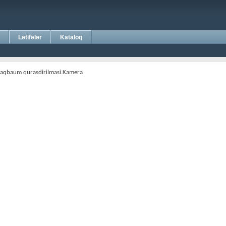
Lətifələr
Kataloq
.Slaqbaum qurasdirilmasi.Kamera