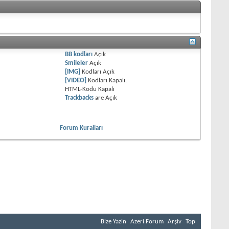
BB kodları
Açık
Smileler
Açık
[IMG]
Kodları
Açık
[VIDEO]
Kodları
Kapalı
.
HTML-Kodu
Kapalı
Trackbacks
are
Açık
Forum Kuralları
ştur. Azerbaycan hakkında - Azerbaycan coğrafi isimdir. Anlamı Odlar
yaşayan nüfus ateşi Tanrı sayıyorlardı, oda tapıyorlardı. "Azer" - ateş,
t, başarılı kader gibi anlamları var. "Azer" - yani "er kişi", "er oğlu",
rından biridir. İnsanlık tüm gelişme dönemlerinde bu topraklarda kendi
baycan'ın kendi yeri, kendi payı vardır. Zaman uzun geçmişlerin bir çok
başlıcası ise okumak isteyenlere çok şey konuşabilir. Azerbaycan'ı tanımak,
ölgede yüzyıllardır kuruldu stabilize, derin köklere sahip kültürle
Oğuzname", "Köroğlu" ve birçok başka epik eserlerde tecessüm etmiştir.
Bize Yazin
Azeri Forum
Arşiv
Top