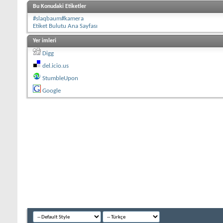
Bu Konudaki Etiketler
#slaqbaum#kamera
Etiket Bulutu Ana Sayfası
Yer imleri
Digg
del.icio.us
StumbleUpon
Google
Azeri Forum sitemiz Azerbaycan, Türkiye, İran, Rusiya ve diğer tüm dünya 
Yurdu yani Ateşler Yurdu demektir. Bu isim bir yandan bu bölgede milattan ç
ateş demektir. Öbür taraftan, Azerbaycan'da eski zamanlarda Türk soylu "Azer" 
"ateş koruyan" demektir. Demek ki "Azerbaycan" bu bölgede yaşayan eski Tü
tarihini yaşamıştır. İnsanlığın ilk çağlarında Azerbaycan'da insan meskenle
arkeolojik ve mimari eserleri bizim için korumuştur. Eski taş kitabeler, yazı
onun hakkında gerçeği bilmek için bu toprağa, onun adamlarına dost gözüyle
karşılaşarak, kendi növbelerinde bu kültürü ümumtürk kültürel gelenekleri i