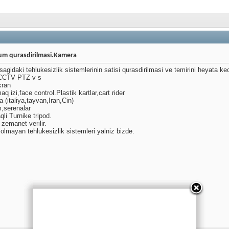
aum qurasdirilmasi.Kamera
agidaki tehlukesizlik sistemlerinin satisi qurasdirilmasi ve temirini heyata keci
 CCTV PTZ v s
kran
q izi,face control.Plastik kartlar,cart rider
(italiya,tayvan,Iran,Cin)
m,serenalar
qli Turnike tripod.
 zemanet verilir.
lmayan tehlukesizlik sistemleri yalniz bizde.