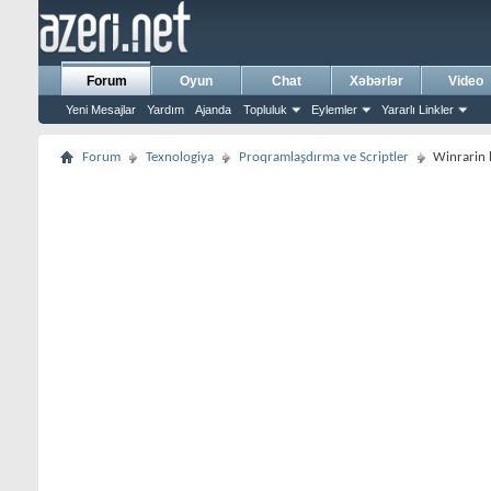
Forum
Oyun
Chat
Xəbərlər
Video
Yeni Mesajlar
Yardım
Ajanda
Topluluk
Eylemler
Yararlı Linkler
Forum
Texnologiya
Proqramlaşdırma ve Scriptler
Winrarin 