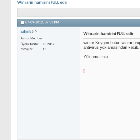
Winrarin hamisini FULL edir
07-09-2012,
09:33 PM
sahin85
Winrarin hamisini FULL edir
Junior Member
winrar Keygen butun winrar progr
Üyelik tarihi
Jul 2012
antivirus yoxlamasindan kecib
Mesajlar
12
Yükləmə linki
[