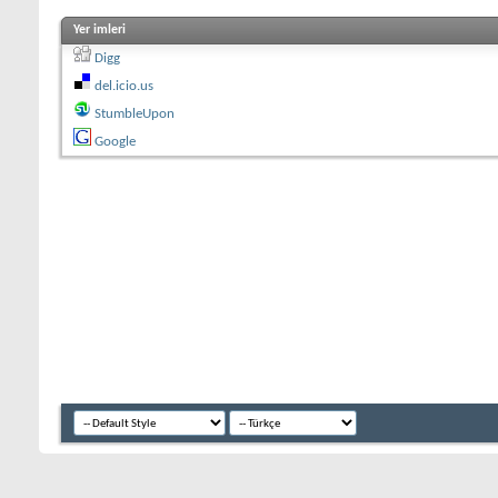
Yer imleri
Digg
del.icio.us
StumbleUpon
Google
Azeri Forum sitemiz Azerbaycan, Türkiye, İran, Rusiya ve diğer tüm dünya 
Yurdu yani Ateşler Yurdu demektir. Bu isim bir yandan bu bölgede milattan ç
ateş demektir. Öbür taraftan, Azerbaycan'da eski zamanlarda Türk soylu "Azer" 
"ateş koruyan" demektir. Demek ki "Azerbaycan" bu bölgede yaşayan eski Tü
tarihini yaşamıştır. İnsanlığın ilk çağlarında Azerbaycan'da insan meskenle
arkeolojik ve mimari eserleri bizim için korumuştur. Eski taş kitabeler, yazı
onun hakkında gerçeği bilmek için bu toprağa, onun adamlarına dost gözüyle
karşılaşarak, kendi növbelerinde bu kültürü ümumtürk kültürel gelenekleri i