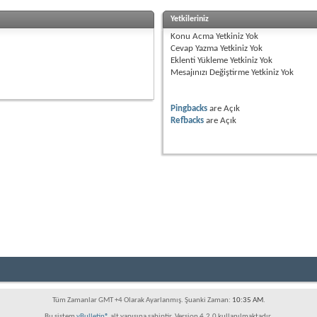
Yetkileriniz
Konu Acma Yetkiniz
Yok
Cevap Yazma Yetkiniz
Yok
Eklenti Yükleme Yetkiniz
Yok
Mesajınızı Değiştirme Yetkiniz
Yok
Pingbacks
are
Açık
Refbacks
are
Açık
devletlerinde yaşayan tüm Azerbaycan Türklerini biraraya getirmek amacı ile kurulmu
ok önce yaşayan nüfusun çoğunluğunun ateşperest olması ile ilgilidir. Yani bu bölgede 
sözündendir. "Azer" - "az" ve "er" terkibinden ibarettir. Türk dillerinde "az" ın iyi niye
rk dilli kabilenin adına oluşmuştur. Azerbaycan dünyanın en eski insan yaşam alanla
ri olmuştur. Bugünkü insanlık kültürünün oluşması, kalkınması ve dialektikasında Azer
lar, asırların derinliklerinden yadigar kalmış halı desenleri, onları okumayı bilenlere, 
 bakmak gerekir. Azerbaycan eski kültür ülkesidir. Buraya göç gelmiş oğuz boyları o b
le zenginleştiren. Halkımızın yetenek ve yaratıcılık kudreti "Kitab-ı Dede Korkut", "
Tüm Zamanlar GMT +4 Olarak Ayarlanmış. Şuanki Zaman:
10:35 AM
.
Bu sistem
vBulletin®
alt yapısına sahiptir, Version 4.2.0 kullanılmaktadır.