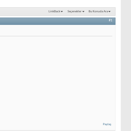
LinkBack
Seçenekler
Bu Konuda Ara
#1
Paylaş