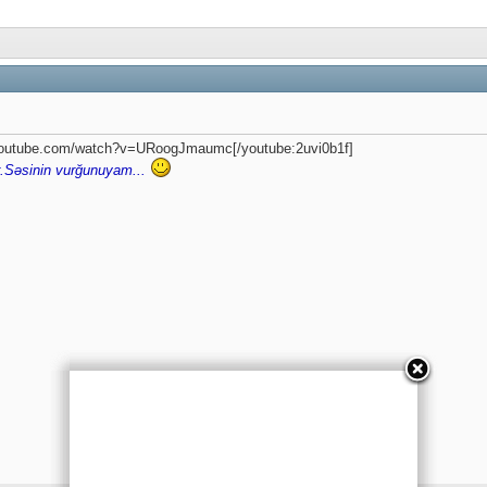
.youtube.com/watch?v=URoogJmaumc[/youtube:2uvi0b1f]
r.Səsinin vurğunuyam...