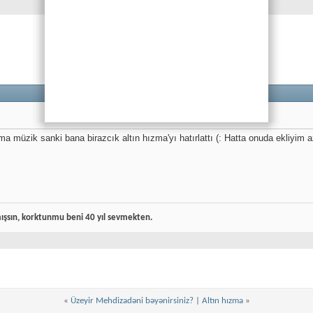
 müzik sanki bana birazcık altın hızma'yı hatırlattı (: Hatta onuda ekliyim a
şsın, korktunmu beni 40 yıl sevmekten.
«
Üzeyir Mehdizadəni bəyənirsiniz?
|
Altın hızma
»