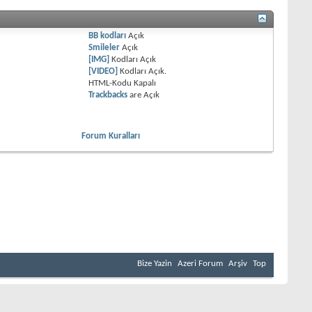
BB kodları
Açık
Smileler
Açık
[IMG]
Kodları
Açık
[VIDEO]
Kodları
Açık
.
HTML-Kodu
Kapalı
Trackbacks
are
Açık
Forum Kuralları
ştur. Azerbaycan hakkında - Azerbaycan coğrafi isimdir. Anlamı Odlar
yaşayan nüfus ateşi Tanrı sayıyorlardı, oda tapıyorlardı. "Azer" - ateş,
t, başarılı kader gibi anlamları var. "Azer" - yani "er kişi", "er oğlu",
rından biridir. İnsanlık tüm gelişme dönemlerinde bu topraklarda kendi
baycan'ın kendi yeri, kendi payı vardır. Zaman uzun geçmişlerin bir çok
başlıcası ise okumak isteyenlere çok şey konuşabilir. Azerbaycan'ı tanımak,
ölgede yüzyıllardır kuruldu stabilize, derin köklere sahip kültürle
Oğuzname", "Köroğlu" ve birçok başka epik eserlerde tecessüm etmiştir.
Bize Yazin
Azeri Forum
Arşiv
Top