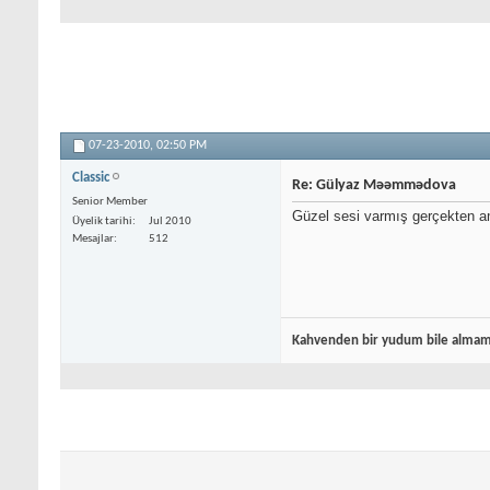
07-23-2010,
02:50 PM
Classic
Re: Gülyaz Məəmmədova
Senior Member
Güzel sesi varmış gerçekten ama
Üyelik tarihi
Jul 2010
Mesajlar
512
Kahvenden bir yudum bile almamı