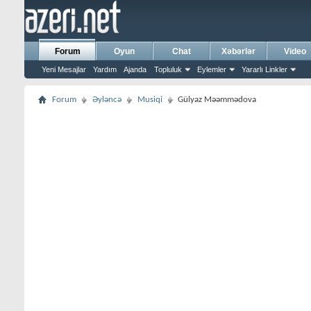
Forum
Oyun
Chat
Xəbərlər
Video
Yeni Mesajlar
Yardım
Ajanda
Topluluk
Eylemler
Yararlı Linkler
Forum
Əyləncə
Musiqi
Gülyaz Məəmmədova