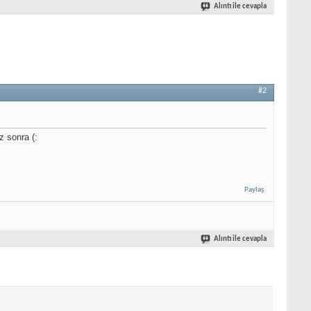
Alıntı ile cevapla
#2
z sonra (:
Paylaş
Alıntı ile cevapla