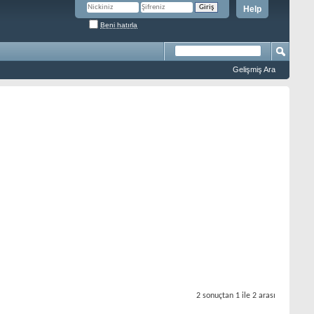
Help
Beni hatırla
Gelişmiş Ara
2 sonuçtan 1 ile 2 arası