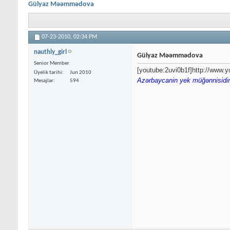
Gülyaz Məəmmədova
07-23-2010,
02:34 PM
nauthly_girl
Gülyaz Məəmmədova
Senior Member
[youtube:2uvi0b1f]http://www
Üyelik tarihi
Jun 2010
Azərbaycanin yek müğənnisidi
Mesajlar
594