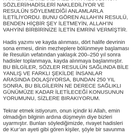
SÖZLERİ/HADİSLERİ NAKLEDİLİYOR VE
RESULÜN SÖYLEMEDİĞİ ANLAMLARLA
İLETİLİYORDU. BUNU GÖREN ALLAH’IN RESULÜ,
BENDEN HİÇBİR ŞEY İLETMEYİN, ALLAH’IN
VAHYİNİ BİRBİRİNİZE İLETİN EMRİNİ VERMİŞTİR.
Hadis yazımı ve kayda alınması, dört halife devrinin
sona ermesi, dinin mezheplere bölünmeye başlaması
ile Resulün vefatından yaklaşık 200–250 yıl sonra
hadisler toplanmaya, kayda alınmaya başlanmıştır.
BU BİLGİLER, SÖZLER RESULÜN SAĞLINDA BİLE
YANLIŞ VE FARKLI ŞEKİLDE İNSANLAR
ARASINDA DOLAŞIYORSA, BUNDAN 250 YIL
SONRA, BU BİLGİLERİN NE DERECE SAĞLIKLI
GÜNÜMÜZE KADAR İLETİLECEĞİ KONUSUNUN
YORUMUNU, SİZLERE BIRAKIYORUM.
Tekrar etmek istiyorum, onun içindir ki Allah, emin
olmadığın bilginin ardına düşmeyin diye bizleri
uyarmıştır. Bunları söylediğimizde, rivayet hadisleri
de Kur’an ayeti gibi gören kişiler, şöyle bir savunma