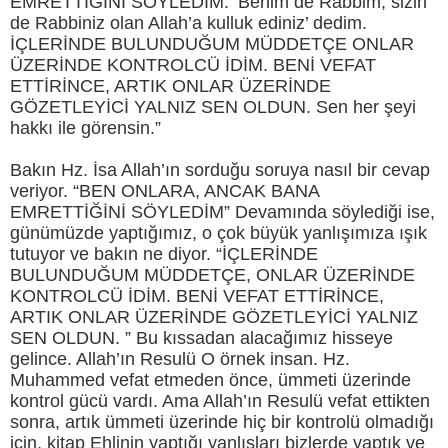
EMRETTİĞİNİ SÖYLEDİM. ‘Benim de Rabbim, sizin
de Rabbiniz olan Allah’a kulluk ediniz’ dedim.
İÇLERİNDE BULUNDUĞUM MÜDDETÇE ONLAR
ÜZERİNDE KONTROLCÜ İDİM. BENİ VEFAT
ETTİRİNCE, ARTIK ONLAR ÜZERİNDE
GÖZETLEYİCİ YALNIZ SEN OLDUN. Sen her şeyi
hakkı ile görensin.”
Bakın Hz. İsa Allah’ın sorduğu soruya nasıl bir cevap
veriyor. “BEN ONLARA, ANCAK BANA
EMRETTİĞİNİ SÖYLEDİM” Devamında söylediği ise,
günümüzde yaptığımız, o çok büyük yanlışımıza ışık
tutuyor ve bakın ne diyor. “İÇLERİNDE
BULUNDUĞUM MÜDDETÇE, ONLAR ÜZERİNDE
KONTROLCÜ İDİM. BENİ VEFAT ETTİRİNCE,
ARTIK ONLAR ÜZERİNDE GÖZETLEYİCİ YALNIZ
SEN OLDUN. ” Bu kıssadan alacağımız hisseye
gelince. Allah’ın Resulü O örnek insan. Hz.
Muhammed vefat etmeden önce, ümmeti üzerinde
kontrol gücü vardı. Ama Allah’ın Resulü vefat ettikten
sonra, artık ümmeti üzerinde hiç bir kontrolü olmadığı
için, kitap Ehlinin yaptığı yanlışları bizlerde yaptık ve