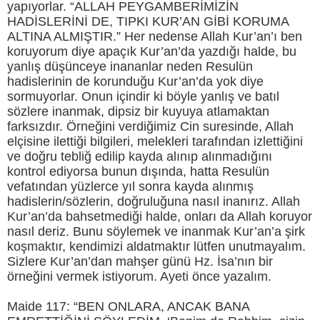
yapıyorlar. “ALLAH PEYGAMBERİMİZİN
HADİSLERİNİ DE, TIPKI KUR’AN GİBİ KORUMA
ALTINA ALMIŞTIR.” Her nedense Allah Kur’an’ı ben
koruyorum diye apaçık Kur’an’da yazdığı halde, bu
yanlış düşünceye inananlar neden Resulün
hadislerinin de korunduğu Kur’an’da yok diye
sormuyorlar. Onun içindir ki böyle yanlış ve batıl
sözlere inanmak, dipsiz bir kuyuya atlamaktan
farksızdır. Örneğini verdiğimiz Cin suresinde, Allah
elçisine ilettiği bilgileri, melekleri tarafından izlettiğini
ve doğru tebliğ edilip kayda alınıp alınmadığını
kontrol ediyorsa bunun dışında, hatta Resulün
vefatından yüzlerce yıl sonra kayda alınmış
hadislerin/sözlerin, doğruluğuna nasıl inanırız. Allah
Kur’an’da bahsetmediği halde, onları da Allah koruyor
nasıl deriz. Bunu söylemek ve inanmak Kur’an’a şirk
koşmaktır, kendimizi aldatmaktır lütfen unutmayalım.
Sizlere Kur’an’dan mahşer günü Hz. İsa’nın bir
örneğini vermek istiyorum. Ayeti önce yazalım.
Maide 117: “BEN ONLARA, ANCAK BANA