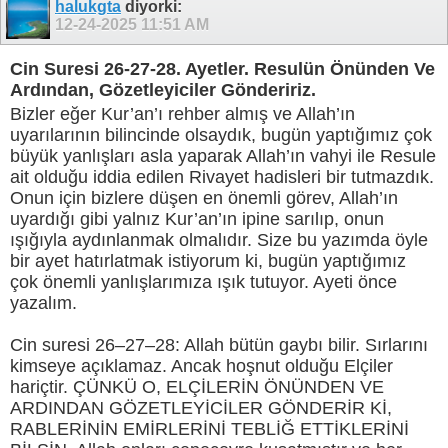
halukgta
diyorki:
12-24-2025
11:51 AM
Cin Suresi 26-27-28. Ayetler. Resulün Önünden Ve
Ardından, Gözetleyiciler Göndeririz.
Bizler eğer Kur’an’ı rehber almış ve Allah’ın
uyarılarının bilincinde olsaydık, bugün yaptığımız çok
büyük yanlışları asla yaparak Allah’ın vahyi ile Resule
ait olduğu iddia edilen Rivayet hadisleri bir tutmazdık.
Onun için bizlere düşen en önemli görev, Allah’ın
uyardığı gibi yalnız Kur’an’ın ipine sarılıp, onun
ışığıyla aydınlanmak olmalıdır. Size bu yazımda öyle
bir ayet hatırlatmak istiyorum ki, bugün yaptığımız
çok önemli yanlışlarımıza ışık tutuyor. Ayeti önce
yazalım.
Cin suresi 26–27–28: Allah bütün gaybı bilir. Sırlarını
kimseye açıklamaz. Ancak hoşnut olduğu Elçiler
hariçtir. ÇÜNKÜ O, ELÇİLERİN ÖNÜNDEN VE
ARDINDAN GÖZETLEYİCİLER GÖNDERİR Kİ,
RABLERİNİN EMİRLERİNİ TEBLİĞ ETTİKLERİNİ