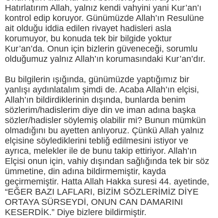
Hatırlatırım Allah, yalnız kendi vahyini yani Kur’an’ı
kontrol edip koruyor. Günümüzde Allah’ın Resulüne
ait olduğu iddia edilen rivayet hadisleri asla
korumuyor, bu konuda tek bir bilgide yoktur
Kur’an’da. Onun için bizlerin güveneceği, sorumlu
olduğumuz yalnız Allah’ın korumasındaki Kur’an’dır.
Bu bilgilerin ışığında, günümüzde yaptığımız bir
yanlışı aydınlatalım şimdi de. Acaba Allah’ın elçisi,
Allah’ın bildirdiklerinin dışında, bunlarda benim
sözlerim/hadislerim diye din ve iman adına başka
sözler/hadisler söylemiş olabilir mi? Bunun mümkün
olmadığını bu ayetten anlıyoruz. Çünkü Allah yalnız
elçisine söylediklerini tebliğ edilmesini istiyor ve
ayrıca, melekler ile de bunu takip ettiriyor. Allah’ın
Elçisi onun için, vahiy dışından sağlığında tek bir söz
ümmetine, din adına bildirmemiştir, kayda
geçirmemiştir. Hatta Allah Hakka suresi 44. ayetinde,
“EĞER BAZI LAFLARI, BİZİM SÖZLERİMİZ DİYE
ORTAYA SÜRSEYDİ, ONUN CAN DAMARINI
KESERDİK.” Diye bizlere bildirmiştir.