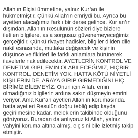
Allah’ın Elçisi ümmetine, yalnız Kur’an ile
hükmetmiştir. Çünkü Allah’ın emriydi bu. Ayrıca bu
ayetten alacağımız farklı bir derse gelince. Kur’an’ın
dışından, Allah’ın Resulünün sözleri diye bizlere
iletilen bilgilere, asla sorgusuz güvenemeyeceğimiz
gerçeğidir. Çünkü rivayet hadisler, bilgiler dilden dile
nakil esnasında, mutlaka değişecek ve kişinin
düşünce ve fikirleri ile farklı anlamlara bürünerek
ilavelerle nakledilecektir. AYETLERİN KONTROL VE
DENETİMİ GİBİ, EMİN OLABİLECEĞİMİZ, HİÇBİR
KONTROL, DENETİM YOK. HATTA KÖTÜ NİYETLİ
KİŞİLERİN DE, ARAYA GİRİP GİRMEDİĞİNİ HİÇ
BİRİMİZ BİLEMEYİZ. Onun için Allah, emin
olmadığınız bilgilerin ardına sakın düşmeyin emrini
veriyor. Ama Kur’an ayetleri Allah’ın korumasında,
hatta ayetleri Resulün doğru tebliğ edip kayda
geçirilmesine kadar, meleklerin takibinde olduğunu
görüyoruz. Buradan da anlıyoruz ki Allah, yalnız
vahyini koruma altına almış, elçisini bile izletmiş takip
etmiştir.