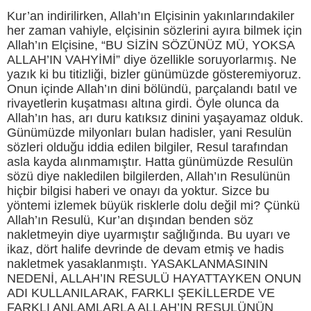
Kur’an indirilirken, Allah’ın Elçisinin yakınlarındakiler
her zaman vahiyle, elçisinin sözlerini ayıra bilmek için
Allah’ın Elçisine, “BU SİZİN SÖZÜNÜZ MÜ, YOKSA
ALLAH’IN VAHYİMİ” diye özellikle soruyorlarmış. Ne
yazık ki bu titizliği, bizler günümüzde gösteremiyoruz.
Onun içinde Allah’ın dini bölündü, parçalandı batıl ve
rivayetlerin kuşatması altına girdi. Öyle olunca da
Allah’ın has, arı duru katıksız dinini yaşayamaz olduk.
Günümüzde milyonları bulan hadisler, yani Resulün
sözleri olduğu iddia edilen bilgiler, Resul tarafından
asla kayda alınmamıştır. Hatta günümüzde Resulün
sözü diye nakledilen bilgilerden, Allah’ın Resulünün
hiçbir bilgisi haberi ve onayı da yoktur. Sizce bu
yöntemi izlemek büyük risklerle dolu değil mi? Çünkü
Allah’ın Resulü, Kur’an dışından benden söz
nakletmeyin diye uyarmıştır sağlığında. Bu uyarı ve
ikaz, dört halife devrinde de devam etmiş ve hadis
nakletmek yasaklanmıştı. YASAKLANMASININ
NEDENİ, ALLAH’IN RESULÜ HAYATTAYKEN ONUN
ADI KULLANILARAK, FARKLI ŞEKİLLERDE VE
FARKLI ANLAMLARLA ALLAH’IN RESULÜNÜN