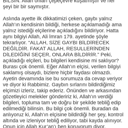
BİLSİN. Allah onları çepeçevre kuşatmıştır ve her
şeyi bir bir saymıştır.
Aslında ayette ilk dikkatimizi çeken, gaybı yalnız
Allah’ın kendisinin bildiği, herkese açıklamadığı ama
yalnız istediği elçilerine açıkladığını bildiriyor. Hatta
aynı bilgiyi Allah, Ali İmran 179. ayetinde şöyle
tekrarlıyor. “ALLAH, SİZE GAYBI BİLDİRECEK
DEĞİLDİR. FAKAT ALLAH, RESULLERİNDEN
DİLEDİĞİNİ SEÇER, ONLARA BİLDİRİR.” Peki,
açıkladığı elçileri, bu bilgileri kendisine mi saklıyor?
Burası çok önemli. Eğer Allah’ın elçisi, verilen bilgiyi
saklamış olsaydı, bizlere hiçbir faydası olmazdı.
Ayetin devamında ise bu sorumuza da cevap veriyor
ve diyor ki Rabbimiz. Gaybın sırlarını bildirdiğimiz
elçimizi izleriz, takip ederiz. Önünden ve arkasından
gözetleyici melekler göndeririz ki, Allah’ın verdiği
bilgileri, topluma tam ve doğru bir şekilde tebliğ edip
edilmediği bilinsin. Bu bilgi çok önemli. Buradan da
anlıyoruz ki, Allah’ın elçisine bildirdiği her şey, kontrol
altında ve izleniyor tebliğ ediliyor, tabi kayda alınıyor.
Onun için Allah Kur’an’ı ben koruyorum diyor.