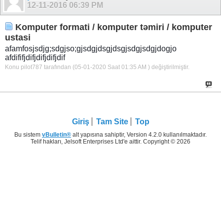
12-11-2016
06:39 PM
Komputer formati / komputer təmiri / komputer
ustasi
afamfosjsdjg;sdgjso;gjsdgjdsgjdsgjsdgjsdgjdogjo
afdififjdifjdifjdifjdif
Konu pilot787 tarafından (05-01-2020 Saat
01:35 AM
) değiştirilmiştir.
Giriş
Tam Site
Top
Bu sistem
vBulletin®
alt yapısına sahiptir, Version 4.2.0 kullanılmaktadır.
Telif hakları, Jelsoft Enterprises Ltd'e aittir. Copyright © 2026