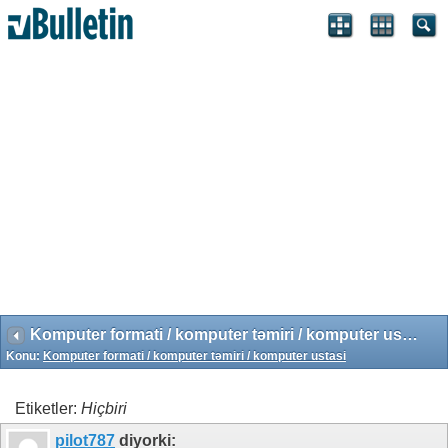
Search Engine Optimization by vBSEO 3.6.1 ©2011, Crawlability,
Inc.
Komputer formati / komputer təmiri / komputer ustasi
Konu:
Komputer formati / komputer təmiri / komputer ustasi
Etiketler:
Hiçbiri
pilot787
diyorki: