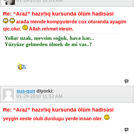
01-29-2010
10:03 AM
Re: “Araz” hazırlıq kursunda ölüm hadisəsi
arada mende kompyuterde cox oturanda ayagim
qic olur.
Allah rehmet elesin.
Yollar uzak, mevsim soğuk, hava kar...
Yüzyüze gelmeden ölmek de mi var..?
sus-qun
diyorki:
01-29-2010
11:53 AM
Re: “Araz” hazırlıq kursunda ölüm hadisəsi
yeygin xeste olub.durdugu yerde insan oler.