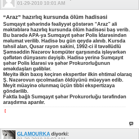
01-29-2010
10:01 AM
“Araz” hazırlıq kursunda ölüm hadisəsi
Sumqayıt şəhərində fəaliyyət göstərən “Araz” ali
məktəblərə hazırlıq kursunda ölüm hadisəsi baş verib.
Bu barədə APA-ya Sumqayıt şəhər Polis İdarəsindən
məlumat verilib. Hadisə bu gün qeydə alınıb. Kursda
təhsil alan, Qusar rayon sakini, 1992-ci il təvəllüdlü
Şəmsəddin Nəzərov kompüter qarşısında işləyərkən
qəflətən dünyasını dəyişib. Hadisə yerinə Sumqayıt
şəhər Polis İdarəsi və şəhər Prokurorluğunun
əməkdaşları gəliblər.
Meyitə ilkin baxış keçirən ekspertlər ilkin ehtimal olaraq
Ş. Nəzərovun qıcolmadan öldüyünü müəyyən edib.
Meyit müayinə olunmaq üçün tibbi ekspertizaya
göndərilib.
Faktla bağlı Sumqayıt şəhər Prokurorluğu tərəfindən
araşdırma aparılır.
[
GLAMOURKA
diyorki: