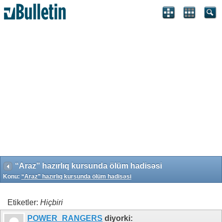
Search Engine Optimization by vBSEO 3.6.1 ©2011, Crawlability,
Inc.
“Araz” hazırlıq kursunda ölüm hadisəsi
Konu:
“Araz” hazırlıq kursunda ölüm hadisəsi
Etiketler:
Hiçbiri
POWER_RANGERS
diyorki: