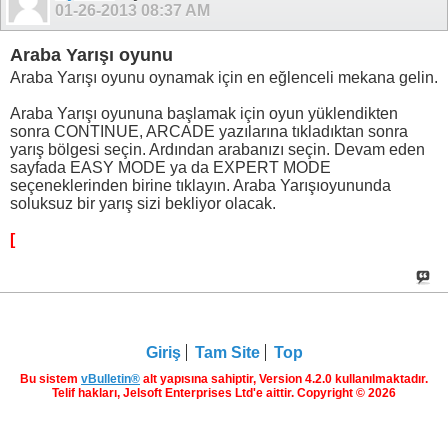
01-26-2013
08:37 AM
Araba Yarışı oyunu
Araba Yarışı oyunu oynamak için en eğlenceli mekana gelin.
Araba Yarışı oyununa başlamak için oyun yüklendikten
sonra CONTINUE, ARCADE yazılarına tıkladıktan sonra
yarış bölgesi seçin. Ardından arabanızı seçin. Devam eden
sayfada EASY MODE ya da EXPERT MODE
seçeneklerinden birine tıklayın. Araba Yarışıoyununda
soluksuz bir yarış sizi bekliyor olacak.
[
Giriş
Tam Site
Top
Bu sistem
vBulletin®
alt yapısına sahiptir, Version 4.2.0 kullanılmaktadır.
Telif hakları, Jelsoft Enterprises Ltd'e aittir. Copyright © 2026