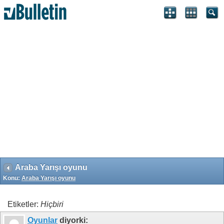
Search Engine Optimization by vBSEO 3.6.1 ©2011, Crawlability,
Inc.
Araba Yarışı oyunu
Konu:
Araba Yarışı oyunu
Etiketler:
Hiçbiri
Oyunlar
diyorki: