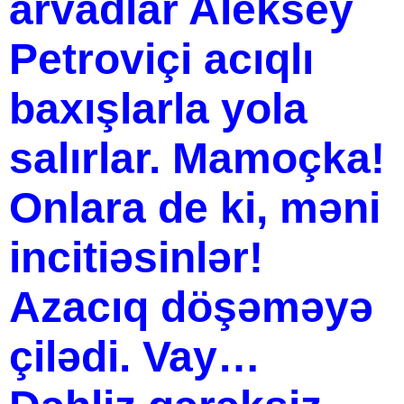
arvadlar Aleksey
Petroviçi acıqlı
baxışlarla yola
salırlar. Mamoçka!
Onlara de ki, məni
incitiəsinlər!
Azacıq döşəməyə
çilədi. Vay…