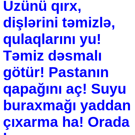
Üzünü qırx,
dişlərini təmizlə,
qulaqlarını yu!
Təmiz dəsmalı
götür! Pastanın
qapağını aç! Suyu
buraxmağı yaddan
çıxarma ha! Orada