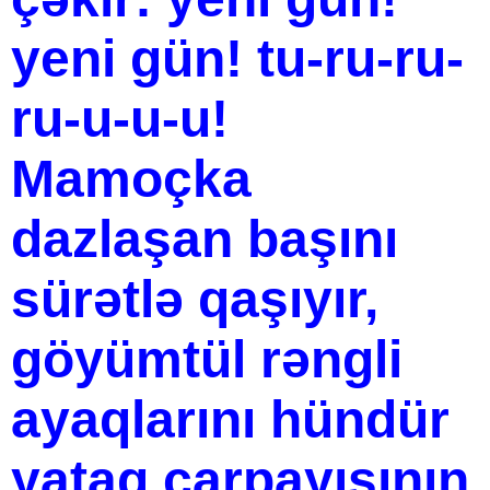
yeni gün! tu-ru-ru-
ru-u-u-u!
Mamoçka
dazlaşan başını
sürətlə qaşıyır,
göyümtül rəngli
ayaqlarını hündür
yataq çarpayısının