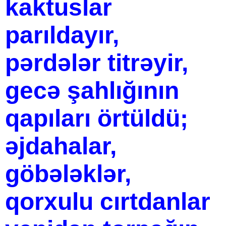
kaktuslar
parıldayır,
pərdələr titrəyir,
gecə şahlığının
qapıları örtüldü;
əjdahalar,
göbələklər,
qorxulu cırtdanlar