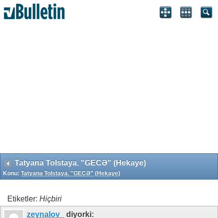
Search Engine Optimization by vBSEO 3.6.1 ©2011, Crawlability,
Inc.
Tatyana Tolstaya. "GECƏ" (Hekaye)
Konu:
Tatyana Tolstaya. "GECƏ" (Hekaye)
Etiketler:
Hiçbiri
zeynalov_
diyorki: