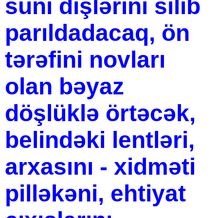
süni dişlərini silib
parıldadacaq, ön
tərəfini novları
olan bəyaz
döşlüklə örtəcək,
belindəki lentləri,
arxasını - xidməti
pilləkəni, ehtiyat