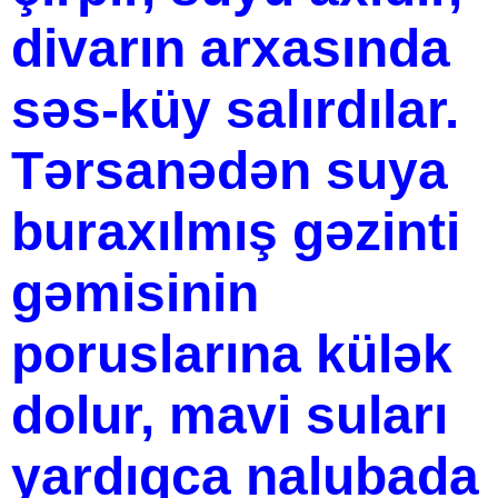
divarın arxasında
səs-küy salırdılar.
Tərsanədən suya
buraxılmış gəzinti
gəmisinin
poruslarına külək
dolur, mavi suları
yardıqca nalubada