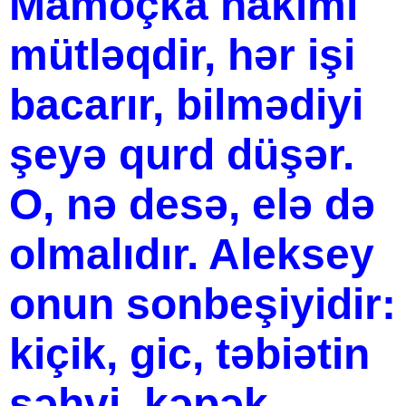
Mamoçka hakimi
mütləqdir, hər işi
bacarır, bilmədiyi
şeyə qurd düşər.
O, nə desə, elə də
olmalıdır. Aleksey
onun sonbeşiyidir:
kiçik, gic, təbiətin
səhvi, kəpək,