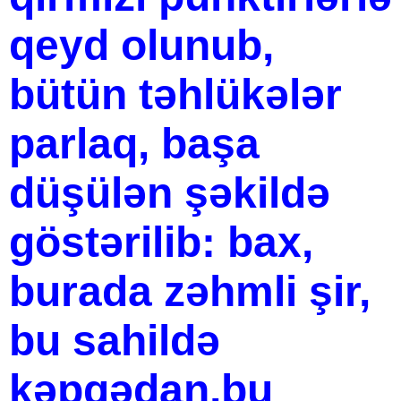
qeyd olunub,
bütün təhlükələr
parlaq, başa
düşülən şəkildə
göstərilib: bax,
burada zəhmli şir,
bu sahildə
kəpgədan,bu