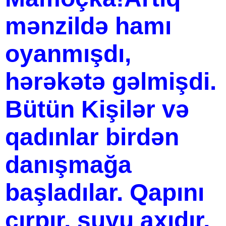
mənzildə hamı
oyanmışdı,
hərəkətə gəlmişdi.
Bütün Kişilər və
qadınlar birdən
danışmağa
başladılar. Qapını
çırpır, suyu axıdır,