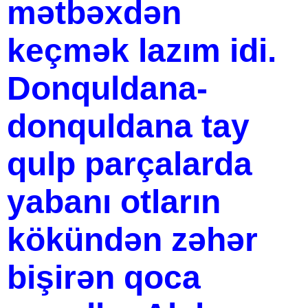
mətbəxdən
keçmək lazım idi.
Donquldana-
donquldana tay
qulp parçalarda
yabanı otların
kökündən zəhər
bişirən qoca