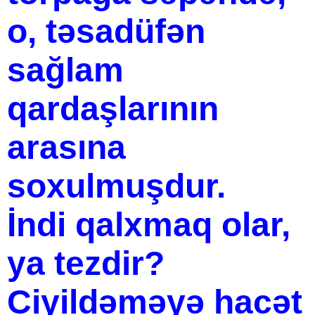
o, təsadüfən
sağlam
qardaşlarının
arasına
soxulmuşdur.
İndi qalxmaq olar,
ya tezdir?
Ciyildəməyə hacət