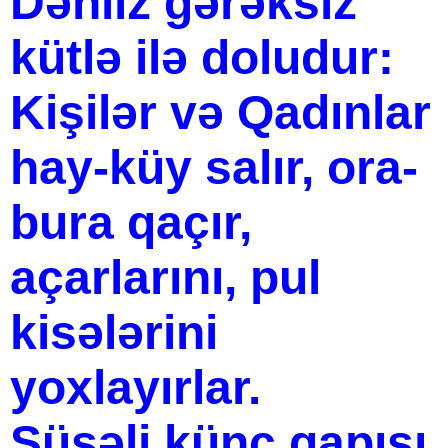
Dəhliz gərəksiz
kütlə ilə doludur:
Kişilər və Qadınlar
hay-küy salır, ora-
bura qaçır,
açarlarını, pul
kisələrini
yoxlayırlar.
Şüşəli künc qapısı