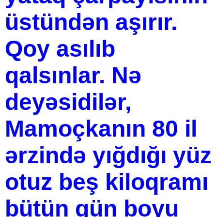
üstündən aşırır.
Qoy asılıb
qalsınlar. Nə
deyəsidilər,
Mamoçkanın 80 il
ərzində yığdığı yüz
otuz beş kiloqramı
bütün gün boyu