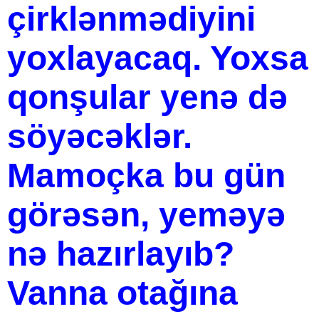
çirklənmədiyini
yoxlayacaq. Yoxsa
qonşular yenə də
söyəcəklər.
Mamoçka bu gün
görəsən, yeməyə
nə hazırlayıb?
Vanna otağına