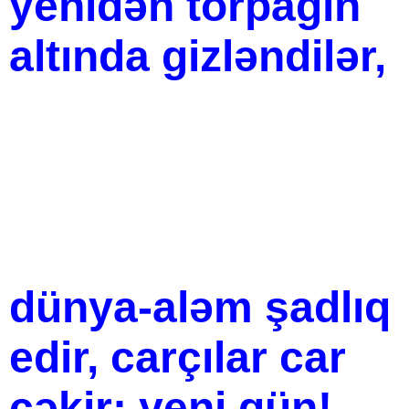
yenidən torpağın
altında gizləndilər,
dünya-aləm şadlıq
edir, carçılar car
çəkir: yeni gün!