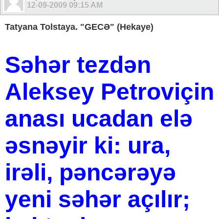
12-09-2009
09:15 AM
Tatyana Tolstaya. "GECƏ" (Hekaye)
Səhər tezdən
Aleksey Petroviçin
anası ucadan elə
əsnəyir ki: ura,
irəli, pəncərəyə
yeni səhər açılır;