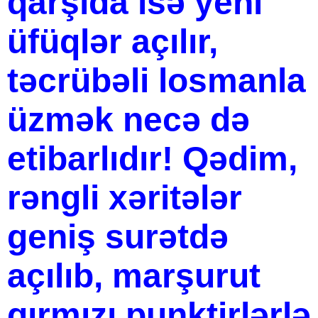
qarşıda isə yeni
üfüqlər açılır,
təcrübəli losmanla
üzmək necə də
etibarlıdır! Qədim,
rəngli xəritələr
geniş surətdə
açılıb, marşurut
qırmızı punktirlərlə