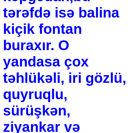
tərəfdə isə balina
kiçik fontan
buraxır. O
yandasa çox
təhlükəli, iri gözlü,
quyruqlu,
sürüşkən,
ziyankar və