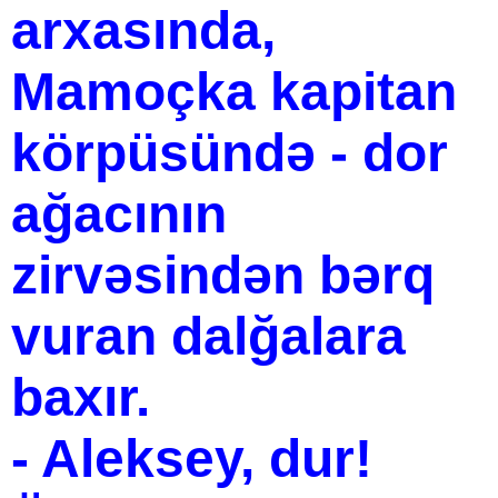
arxasında,
Mamoçka kapitan
körpüsündə - dor
ağacının
zirvəsindən bərq
vuran dalğalara
baxır.
- Aleksey, dur!