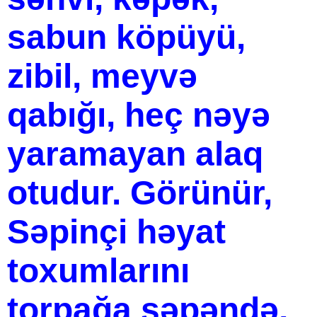
sabun köpüyü,
zibil, meyvə
qabığı, heç nəyə
yaramayan alaq
otudur. Görünür,
Səpinçi həyat
toxumlarını
torpağa səpəndə,