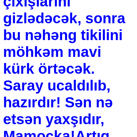
çıxışlarını
gizlədəcək, sonra
bu nəhəng tikilini
möhkəm mavi
kürk örtəcək.
Saray ucaldılıb,
hazırdır! Sən nə
etsən yaxşıdır,
Mamoçka!Artıq