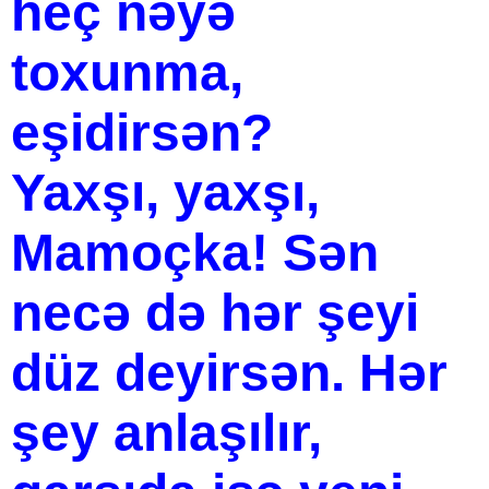
heç nəyə
toxunma,
eşidirsən?
Yaxşı, yaxşı,
Mamoçka! Sən
necə də hər şeyi
düz deyirsən. Hər
şey anlaşılır,