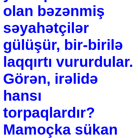
olan bəzənmiş
səyahətçilər
gülüşür, bir-birilə
laqqırtı vururdular.
Görən, irəlidə
hansı
torpaqlardır?
Mamoçka sükan